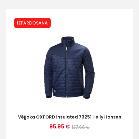
Vārds
IZPĀRDOŠANA
E-pasts
Kontakttālrunis
Ziņojums
Vējjaka OXFORD Insulated 73251 Helly Hansen
95.95 €
137.66 €