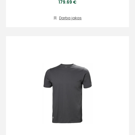
179.69 €
186
info@hards.lv
Darba jakas