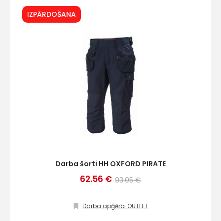
IZPĀRDOŠANA
+
Sazinies
ar
mums!
Darba šorti HH OXFORD PIRATE
Atbildēsim
62.56 €
93.05 €
pēc
iespējas
ātrāk
Darba apģērbi OUTLET