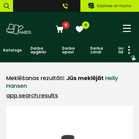
Sazinies ar mums
0
0
Darba
Darba
Darba
Individuāl
Katalogs
apģērbi
apavi
cimdi
līdzekļi
Meklēšanas rezultāti:
Jūs meklējāt
Helly
Hansen
app.search.results