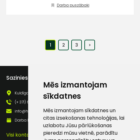
Darba puszābaki
1
2
3
>
Sazinies ar mums
Mēs izmantojam
Kuldīgas iela 69a, Saldus, Saldus nov., LV - 3801
sīkdatnes
(+ 371) 63 881 186
Mēs izmantojam sīkdatnes un
info@hards.lv
citas izsekošanas tehnoloģijas, lai
Darba laiks: Darbadienās: 8:00 - 17:00
uzlabotu Jūsu pārlūkošanas
pieredzi mūsu vietnē, parādītu
Visi kontakti