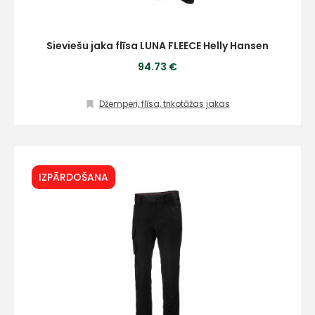
Sieviešu jaka flīsa LUNA FLEECE Helly Hansen
94.73 €
Džemperi, flīsa, trikotāžas jakas
IZPĀRDOŠANA