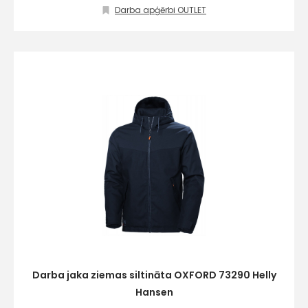
Darba apģērbi OUTLET
Piekrītu SIA Hards interne
lietošanas noteikumiem
Piekrītu saņemt jaunumu
pastā
Sūtīt ziņojumu
Klientu
atbalsts
Darbdienās:
Darba jaka ziemas siltināta OXFORD 73290 Helly
8:00 – 17:00
Hansen
(+371) 63 881