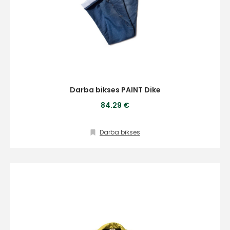
Vārds
E-pasts
Darba bikses PAINT Dike
84.29 €
Kontakttālrunis
Darba bikses
Ziņojums