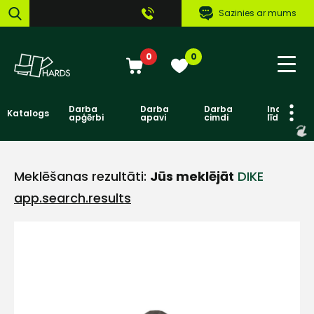
Sazinies ar mums
0
0
Darba
Darba
Darba
Individuāl
Katalogs
apģērbi
apavi
cimdi
līdzekļi
Meklēšanas rezultāti:
Jūs meklējāt
DIKE
app.search.results