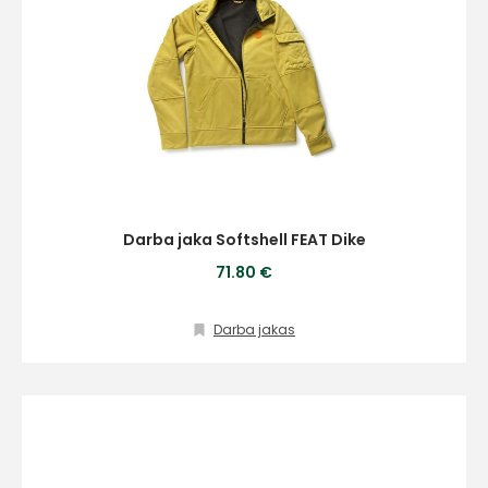
Piekrītu SIA Hards interne
lietošanas noteikumiem
Piekrītu saņemt jaunumu
pastā
Darba jaka Softshell FEAT Dike
Sūtīt ziņojumu
71.80 €
Klientu
Darba jakas
atbalsts
Darbdienās:
8:00 – 17:00