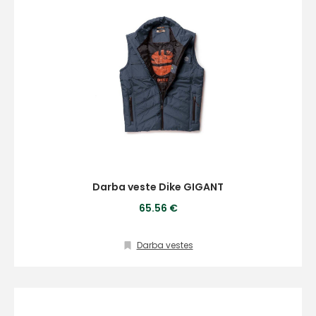
(+371) 63 881
186
info@hards.lv
Darba veste Dike GIGANT
65.56 €
Darba vestes