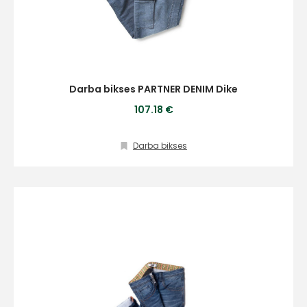
Darba bikses PARTNER DENIM Dike
+
107.18 €
Darba bikses
Sazinies
ar
mums!
Atbildēsim
pēc
iespējas
ātrāk