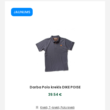
JAUNUMS
Darba Polo krekls DIKE POISE
39.54 €
Krekli, T-krekli, Polo krekli