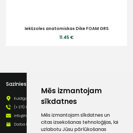
Iekšzoles anatomiskas Dike FOAM GRS
11.45 €
Sazinies ar mums
Mēs izmantojam
Kuldīgas iela 69a, Saldus, Saldus nov., LV - 3801
sīkdatnes
(+ 371) 63 881 186
Mēs izmantojam sīkdatnes un
info@hards.lv
citas izsekošanas tehnoloģijas, lai
Darba laiks: Darbadienās: 8:00 - 17:00
uzlabotu Jūsu pārlūkošanas