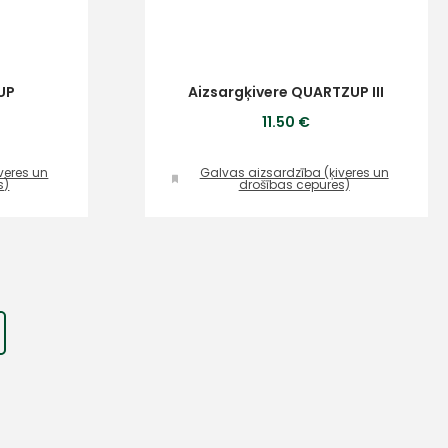
UP
Aizsargķivere QUARTZUP III
11.50 €
veres un
Galvas aizsardzība (ķiveres un
s)
drošības cepures)