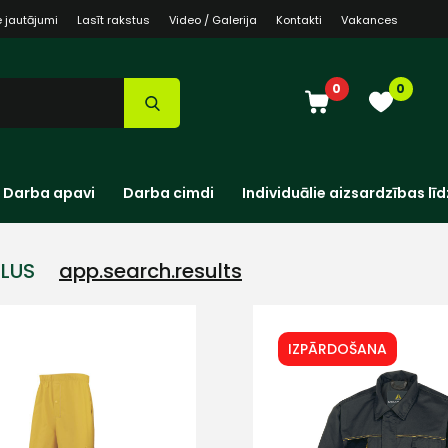
e jautājumi
Lasīt rakstus
Video / Galerija
Kontakti
Vakances
0
0
Darba apavi
Darba cimdi
Individuālie aizsardzības līd
PLUS
app.search.results
IZPĀRDOŠANA