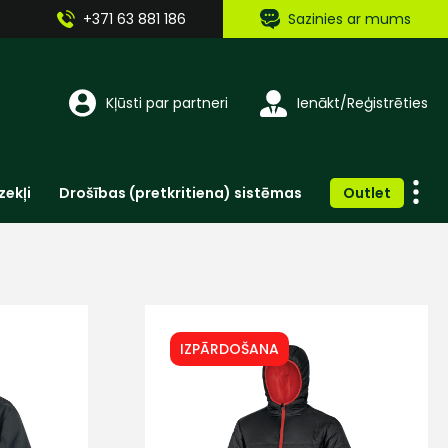
+371 63 881 186
Sazinies ar mums
Kļūsti par partneri
Ienākt/Reģistrēties
zekļi
Drošības (pretkritiena) sistēmas
Outlet
Vienreizlietojamie apģērbi un aksesuāri
Brīdinošās zīmes, lentes, uzlīmes
IZPĀRDOŠANA