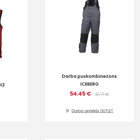
Darba puskombinezons
ICEBERG
I3
54.45 €
61.71 €
Darba apģērbi OUTLET