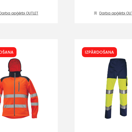
ar
Darba apģērbi OUTLET
Darba apģērbi OU
mums!
Atbildēsim
pēc
iespējas
ātrāk
DOŠANA
IZPĀRDOŠANA
Vārds
E-past
Ziņojums
Klientu