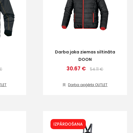
Darba jaka ziemas siltināta
M
DOON
30.67 €
 €
54.11 €
TLET
Darba apģērbi OUTLET
IZPĀRDOŠANA