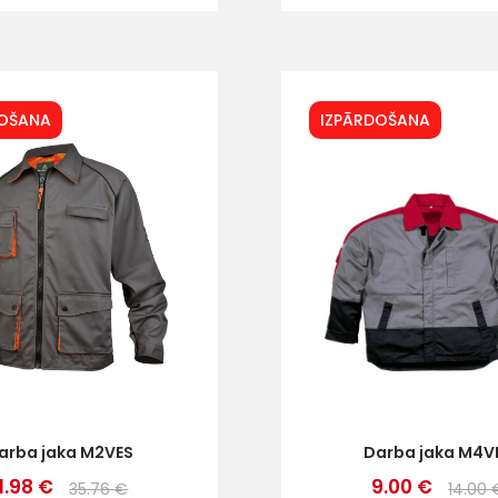
DOŠANA
IZPĀRDOŠANA
+
Sazinies
arba jaka M2VES
Darba jaka M4V
11.98 €
9.00 €
35.76 €
14.00 