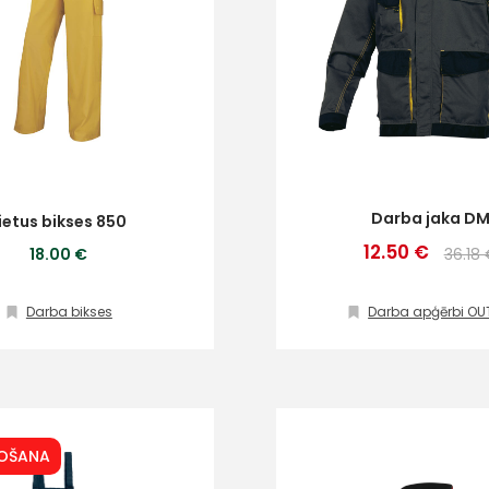
Darba jaka D
ietus bikses 850
12.50 €
18.00 €
36.18
Darba bikses
Darba apģērbi OU
DOŠANA