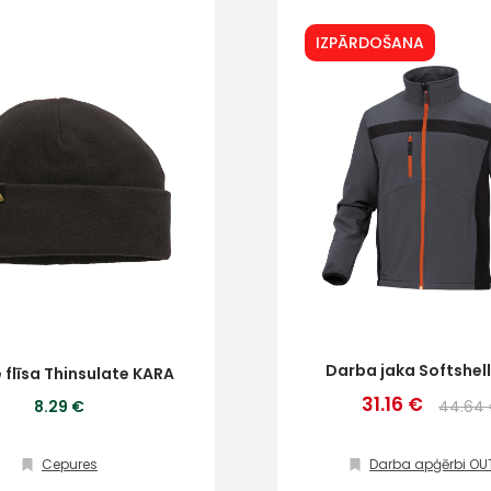
IZPĀRDOŠANA
Darba jaka Softshell
 flīsa Thinsulate KARA
31.16 €
8.29 €
44.64
Cepures
Darba apģērbi OU