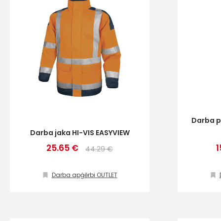
Darba p
Darba jaka HI-VIS EASYVIEW
25.65 €
1
44.29 €
Darba apģērbi OUTLET