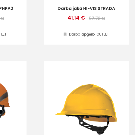
 PHPA2
Darba jaka HI-VIS STRADA
41.14 €
ta veikala
 €
57.72 €
un
privātuma politikai
s un īpašos piedāvājumus e-
TLET
Darba apģērbi OUTLET