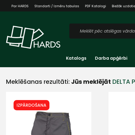
Par HARDS
Standarti / Izmēru tabulas
PDF Katalogi
Biežāk uzdoti
Katalogs
Darba apģērbi
Meklēšanas rezultāti:
Jūs meklējāt
DELTA 
IZPĀRDOŠANA