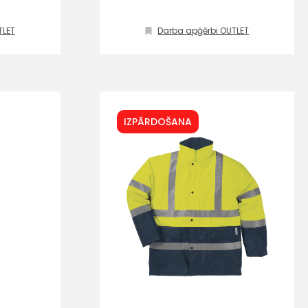
TLET
Darba apģērbi OUTLET
IZPĀRDOŠANA
s
Kontakttālrunis