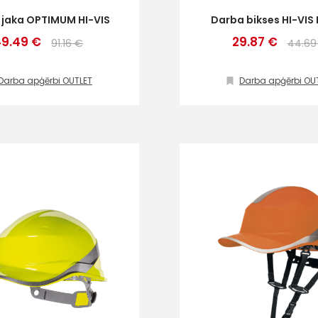
atbalsts
 jaka OPTIMUM HI-VIS
Darba bikses HI-VIS
49.49 €
29.87 €
Piekrītu SIA Hards interne
91.16 €
44.69
lietošanas noteikumiem
Darbdienās:
Darba apģērbi OUTLET
Piekrītu saņemt jaunumu
Darba apģērbi OU
8:00 – 17:00
pastā
(+371) 63 881
186
Sūtīt ziņojumu
info@hards.lv