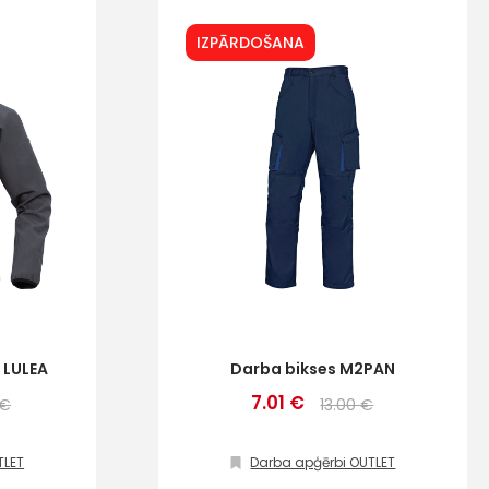
IZPĀRDOŠANA
 LULEA
Darba bikses M2PAN
7.01 €
 €
13.00 €
TLET
Darba apģērbi OUTLET