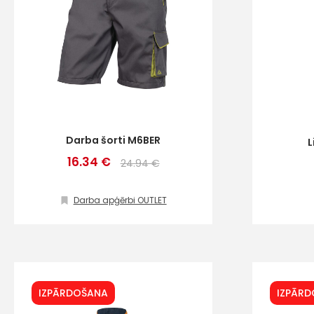
Darba šorti M6BER
L
16.34 €
24.94 €
Darba apģērbi OUTLET
IZPĀRDOŠANA
IZPĀR