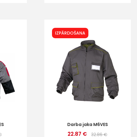
IZPĀRDOŠANA
ES
Darba jaka M6VES
22.87 €
€
32.86 €