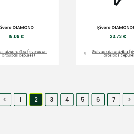
Ķivere DIAMOND
Ķivere DIAMOND
18.09 €
23.73 €
s aizsardzība (ķiveres un
Galvas aizsardzība (ķi
drošības cepures)
drošības cepure
<
1
2
3
4
5
6
7
>