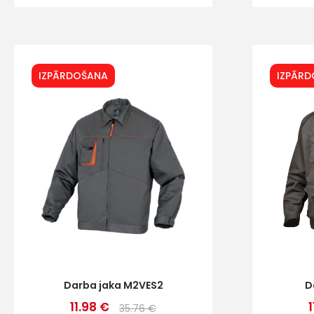
IZPĀRDOŠANA
IZPĀR
Darba jaka M2VES2
D
11.98 €
35.76 €