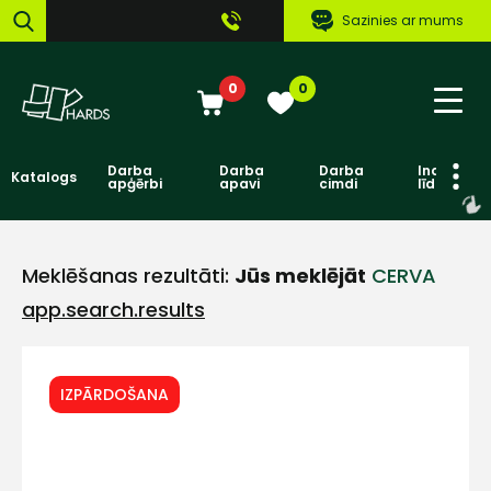
Sazinies ar mums
0
0
Darba
Darba
Darba
Individuāl
Katalogs
apģērbi
apavi
cimdi
līdzekļi
Meklēšanas rezultāti:
Jūs meklējāt
CERVA
app.search.results
IZPĀRDOŠANA