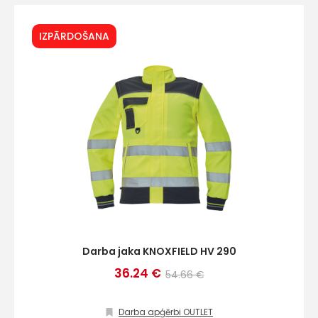
IZPĀRDOŠANA
Darba jaka KNOXFIELD HV 290
36.24 €
54.66 €
Darba apģērbi OUTLET