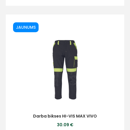
Piekrītu SIA Hards interne
lietošanas noteikumiem
JAUNUMS
Piekrītu saņemt jaunumu
pastā
Sūtīt ziņojumu
Klientu
atbalsts
Darbdienās:
8:00 – 17:00
Darba bikses HI-VIS MAX VIVO
(+371) 63 881
30.09 €
186