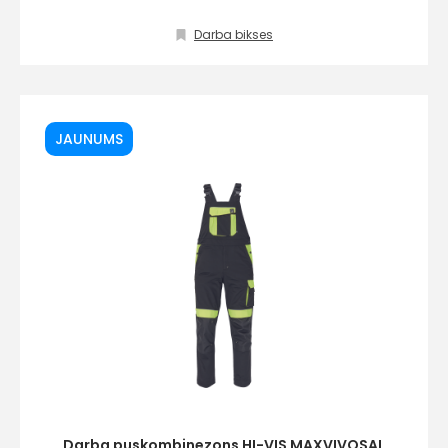
Darba bikses
info@hards.lv
JAUNUMS
Darba puskombinezons HI-VIS MAXVIVOSAL