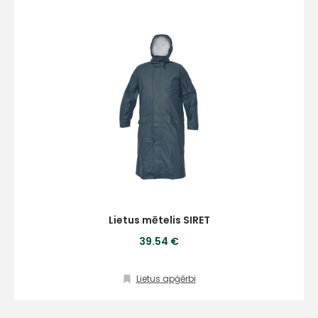
+
Sazinies
ar
mums!
Lietus mētelis SIRET
39.54 €
Atbildēsim
pēc
iespējas
ātrāk
Lietus apģērbi
Vārds