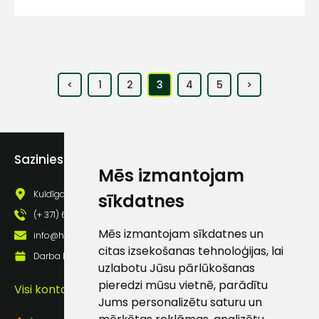
<
1
2
3
4
5
>
Sazinies ar mums
Mēs izmantojam
Kuldīgas iela 69a, Saldus, Saldus nov., LV - 3801
sīkdatnes
(+ 371) 63 881 186
Mēs izmantojam sīkdatnes un
info@hards.lv
citas izsekošanas tehnoloģijas, lai
Darba laiks: Darbadienās: 8:00 - 17:00
uzlabotu Jūsu pārlūkošanas
pieredzi mūsu vietnē, parādītu
Visi kontakti
Jums personalizētu saturu un