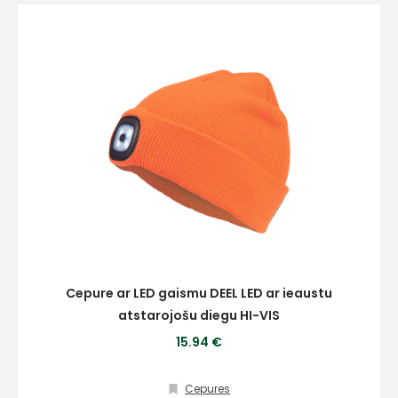
E-pasts
Kontakttālrunis
Ziņojums
Cepure ar LED gaismu DEEL LED ar ieaustu
atstarojošu diegu HI-VIS
15.94 €
Cepures