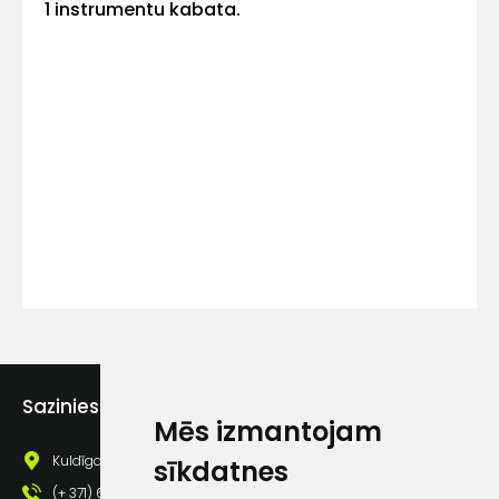
1 instrumentu kabata.
Kontakttālrunis
Ziņojums
Piekrītu SIA Hards interne
Sazinies ar mums
lietošanas noteikumiem
Mēs izmantojam
Piekrītu saņemt jaunumu
Kuldīgas iela 69a, Saldus, Saldus nov., LV - 3801
sīkdatnes
pastā
(+ 371) 63 881 186