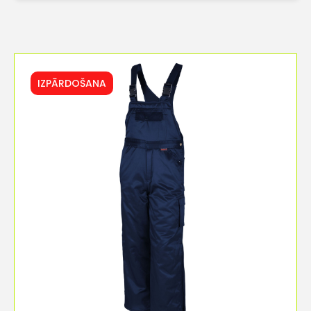
IZPĀRDOŠANA