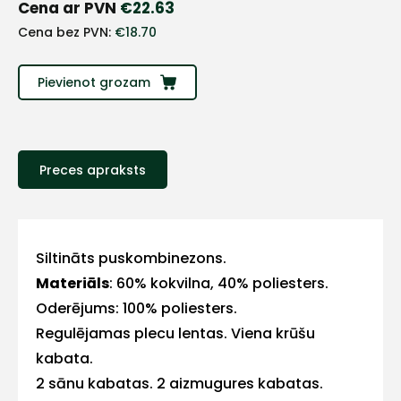
+
Cena ar PVN
€
22.63
Cena bez PVN:
€
18.70
Sazinies
Pievienot grozam
ar
mums!
Preces apraksts
Atbildēsim
pēc
iespējas
ātrāk
Vārds
Siltināts puskombinezons.
Materiāls
: 60% kokvilna, 40% poliesters.
Oderējums: 100% poliesters.
Regulējamas plecu lentas. Viena krūšu
E-pasts
kabata.
2 sānu kabatas. 2 aizmugures kabatas.