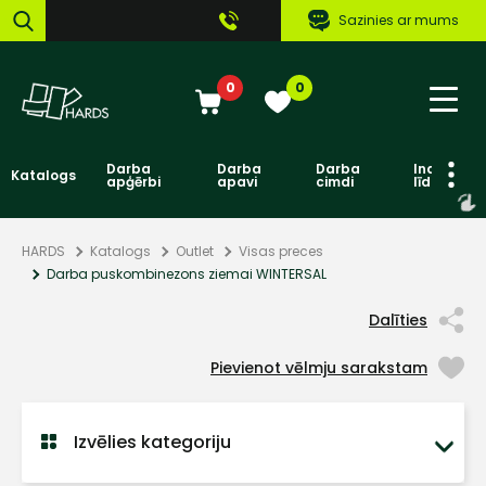
Sazinies ar mums
0
0
Darba
Darba
Darba
Individuāl
Katalogs
apģērbi
apavi
cimdi
līdzekļi
HARDS
Katalogs
Outlet
Visas preces
Darba puskombinezons ziemai WINTERSAL
Dalīties
Pievienot vēlmju sarakstam
Izvēlies kategoriju