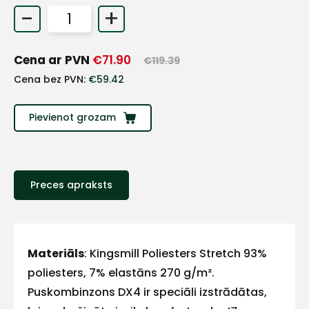
-
+
+
Cena ar PVN
€
71.90
€
119.39
Sazinies
Cena bez PVN:
€
59.42
ar
Pievienot grozam
mums!
Atbildēsim
pēc
iespējas
Preces apraksts
ātrāk
Vārds
Materiāls
: Kingsmill Poliesters Stretch 93%
poliesters, 7% elastāns 270 g/m².
Puskombinzons DX4 ir speciāli izstrādātas,
E-pasts