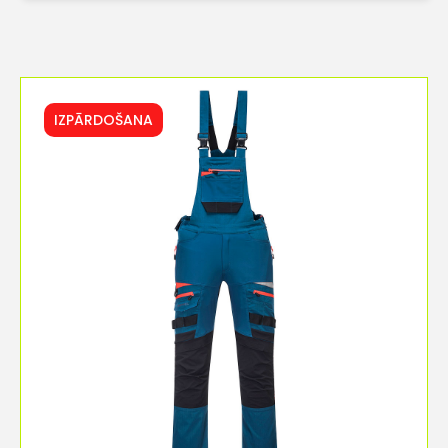
IZPĀRDOŠANA