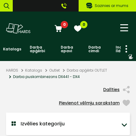
Sazinies ar mums
0
0
Darba
Darba
Darba
Individuāl
Katalogs
apģērbi
apavi
cimdi
līdzekļi
HARDS
Katalogs
Outlet
Darba apģērbi OUTLET
Darba puskombinezons DX441 - DX4
Dalīties
Pievienot vēlmju sarakstam
Izvēlies kategoriju