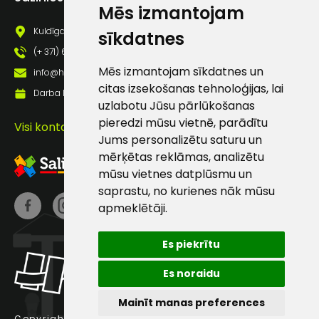
Mēs izmantojam
pastā
Kuldīgas iela 69a, Saldus, Saldus nov., LV - 3801
sīkdatnes
(+ 371) 63 881 186
Sūtīt ziņojumu
Mēs izmantojam sīkdatnes un
info@hards.lv
citas izsekošanas tehnoloģijas, lai
Darba laiks: Darbadienās: 8:00 - 17:00
Klientu
uzlabotu Jūsu pārlūkošanas
pieredzi mūsu vietnē, parādītu
Visi kontakti
Jums personalizētu saturu un
atbalsts
mērķētas reklāmas, analizētu
mūsu vietnes datplūsmu un
Darbdienās:
saprastu, no kurienes nāk mūsu
8:00 – 17:00
apmeklētāji.
(+371) 63 881
186
Es piekrītu
info@hards.lv
Es noraidu
Mainīt manas preferences
Copyright © 2025 Hards SIA.