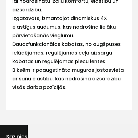
lai nodrošinātu izcilu komfortu, elastību un
aizsardzību.
Izgatavots, izmantojot dinamiskus 4X
elastīgus audumus, kas nodrošina lielāku
Kontakttālrunis
pārvietošanās vieglumu.
Daudzfunkcionālas kabatas, no augšpuses
ielādējamas, regulējamas ceļa aizsargu
kabatas un regulējamas plecu lentes.
Ziņojums
Biksēm ir paaugstināta muguras jostasvieta
ar sānu elastību, kas nodrošina aizsardzību
visās darba pozīcijās.
Piekrītu SIA Hards interne
lietošanas noteikumiem
Piekrītu saņemt jaunumu
Sazinies ar mums