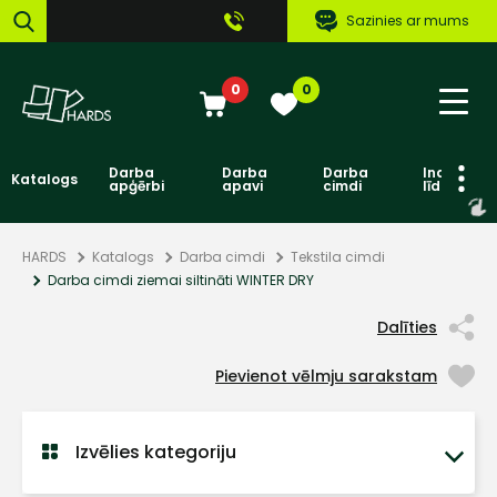
Sazinies ar mums
0
0
Darba
Darba
Darba
Individuāl
Katalogs
apģērbi
apavi
cimdi
līdzekļi
HARDS
Katalogs
Darba cimdi
Tekstila cimdi
Darba cimdi ziemai siltināti WINTER DRY
Dalīties
Pievienot vēlmju sarakstam
Izvēlies kategoriju