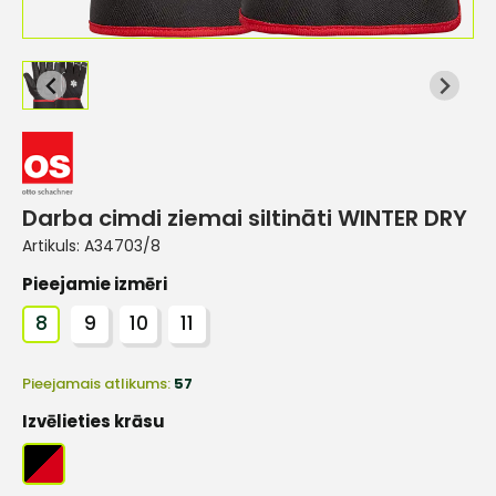
Darba cimdi ziemai siltināti WINTER DRY
Artikuls:
A34703/8
Pieejamie izmēri
8
9
10
11
Pieejamais atlikums:
57
Izvēlieties krāsu