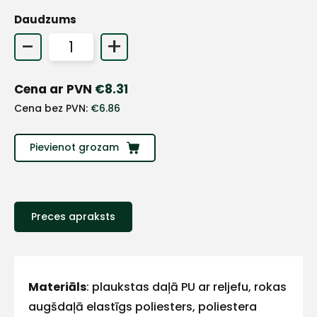
Daudzums
+
-
+
Sazinies
Cena ar PVN
€
8.31
Cena bez PVN:
€
6.86
ar
mums!
Pievienot grozam
Atbildēsim
pēc
iespējas
ātrāk
Preces apraksts
Vārds
Materiāls
: plaukstas daļā PU ar reljefu, rokas
augšdaļā elastīgs poliesters, poliestera