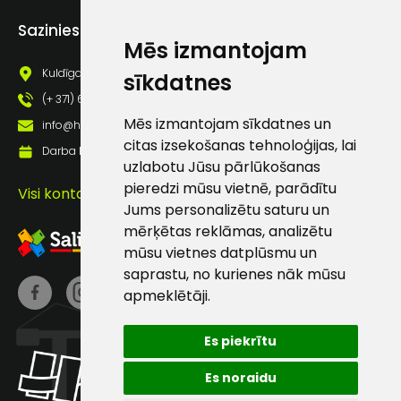
Piekrītu saņemt jaunumu
Sazinies ar mums
pastā
Mēs izmantojam
Kuldīgas iela 69a, Saldus, Saldus nov., LV - 3801
sīkdatnes
Sūtīt ziņojumu
(+ 371) 63 881 186
Mēs izmantojam sīkdatnes un
info@hards.lv
citas izsekošanas tehnoloģijas, lai
Klientu
Darba laiks: Darbadienās: 8:00 - 17:00
uzlabotu Jūsu pārlūkošanas
pieredzi mūsu vietnē, parādītu
atbalsts
Visi kontakti
Jums personalizētu saturu un
mērķētas reklāmas, analizētu
Darbdienās:
mūsu vietnes datplūsmu un
8:00 – 17:00
saprastu, no kurienes nāk mūsu
apmeklētāji.
(+371) 63 881
186
Es piekrītu
info@hards.lv
Es noraidu