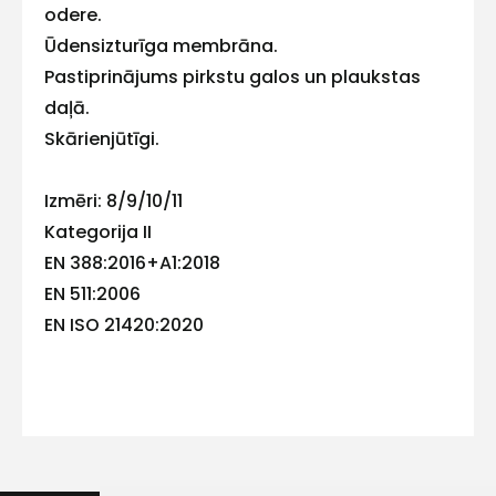
E-pasts
odere.
Ūdensizturīga membrāna.
Pastiprinājums pirkstu galos un plaukstas
daļā.
Kontakttālrunis
Skārienjūtīgi.
Izmēri: 8/9/10/11
Kategorija II
Ziņojums
EN 388:2016+A1:2018
EN 511:2006
EN ISO 21420:2020
Piekrītu SIA Hards interne
lietošanas noteikumiem