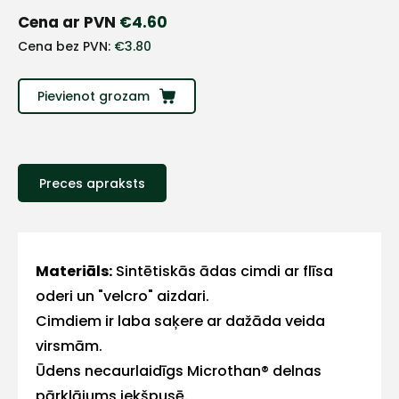
+
Cena ar PVN
€
4.60
Cena bez PVN:
€
3.80
Sazinies
ar
Pievienot grozam
mums!
Atbildēsim
Preces apraksts
pēc
iespējas
ātrāk
Vārds
Materiāls:
Sintētiskās ādas cimdi ar flīsa
oderi un "velcro" aizdari.
Cimdiem ir laba saķere ar dažāda veida
virsmām.
E-pasts
Ūdens necaurlaidīgs Microthan® delnas
pārklājums iekšpusē.