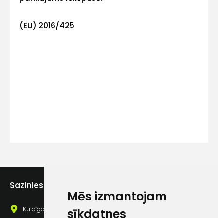
(EU) 2016/425
Kontakttālrunis
Ziņojums
Piekrītu SIA Hards interne
lietošanas noteikumiem
Sazinies ar mums
Mēs izmantojam
Piekrītu saņemt jaunumu
pastā
Kuldīgas iela 69a, Saldus, Saldus nov., LV - 3801
sīkdatnes