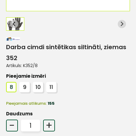
Darba cimdi sintētikas siltināti, ziemas
352
Artikuls:
K352/8
Pieejamie izmēri
8
9
10
11
Pieejamais atlikums:
155
Daudzums
-
+