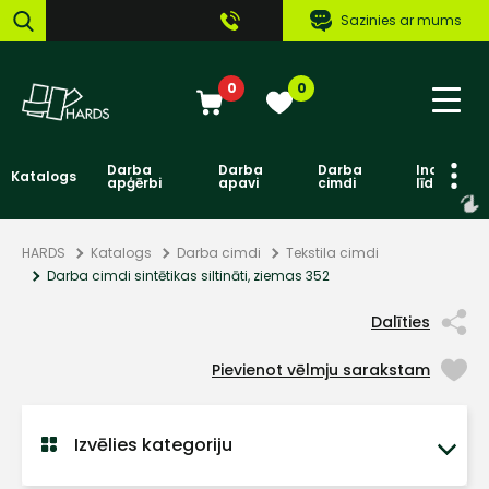
Sazinies ar mums
0
0
Darba
Darba
Darba
Individuāl
Katalogs
apģērbi
apavi
cimdi
līdzekļi
HARDS
Katalogs
Darba cimdi
Tekstila cimdi
Darba cimdi sintētikas siltināti, ziemas 352
Dalīties
Pievienot vēlmju sarakstam
Izvēlies kategoriju