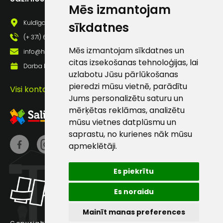
Mēs izmantojam
pastā
Kuldīgas iela 69a, Saldus, Saldus nov., LV - 3801
sīkdatnes
(+ 371) 63 881 186
Sūtīt ziņojumu
Mēs izmantojam sīkdatnes un
info@hards.lv
citas izsekošanas tehnoloģijas, lai
Darba laiks: Darbadienās: 8:00 - 17:00
Klientu
uzlabotu Jūsu pārlūkošanas
pieredzi mūsu vietnē, parādītu
Visi kontakti
Jums personalizētu saturu un
atbalsts
mērķētas reklāmas, analizētu
mūsu vietnes datplūsmu un
Darbdienās:
saprastu, no kurienes nāk mūsu
8:00 – 17:00
apmeklētāji.
(+371) 63 881
186
Es piekrītu
info@hards.lv
Es noraidu
Mainīt manas preferences