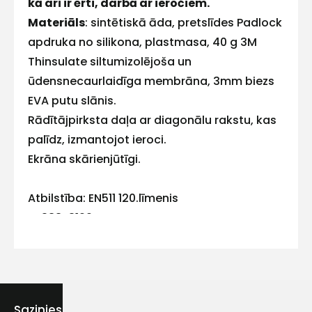
kā arī ir ērti, darbā ar ieročiem.
Materiāls
: sintētiskā āda, pretslīdes Padlock
apdruka no silikona, plastmasa, 40 g 3M
Thinsulate siltumizolējoša un
Kontakttālrunis
ūdensnecaurlaidīga membrāna, 3mm biezs
EVA putu slānis.
Rādītājpirksta daļa ar diagonālu rakstu, kas
palīdz, izmantojot ieroci.
Ziņojums
Ekrāna skārienjūtīgi.
Atbilstība: EN511 120.līmenis
EN388-3122XX
Piekrītu SIA Hards interne
lietošanas noteikumiem
Piekrītu saņemt jaunumu
Sazinies ar mums