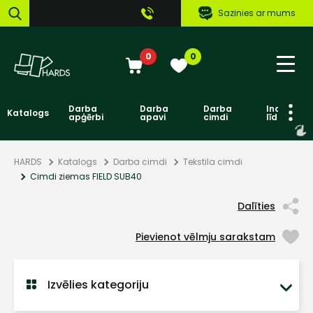
Sazinies ar mums
0
0
Darba
Darba
Darba
Individuāl
Katalogs
apģērbi
apavi
cimdi
līdzekļi
HARDS
Katalogs
Darba cimdi
Tekstila cimdi
Cimdi ziemas FIELD SUB40
Dalīties
Pievienot vēlmju sarakstam
Izvēlies kategoriju