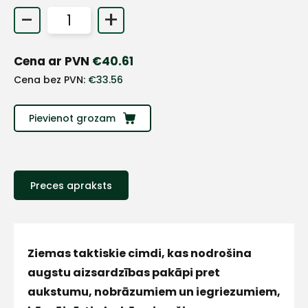
-
+
+
Cena ar PVN
€
40.61
Sazinies
Cena bez PVN:
€
33.56
ar
Pievienot grozam
mums!
Atbildēsim
pēc
iespējas
Preces apraksts
ātrāk
Vārds
Ziemas taktiskie cimdi, kas nodrošina
augstu aizsardzības pakāpi pret
aukstumu, nobrāzumiem un iegriezumiem,
E-pasts