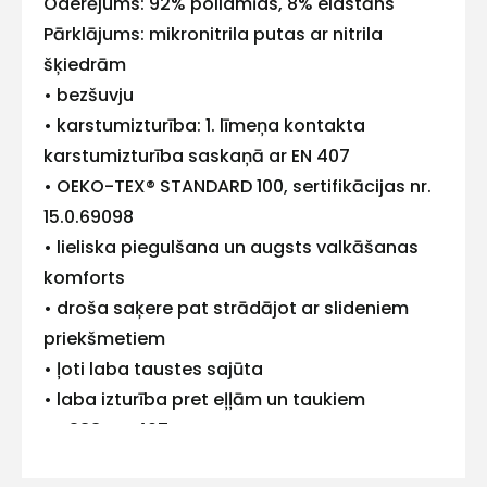
Oderējums: 92% poliamīds, 8% elastāns
ar
Pārklājums: mikronitrila putas ar nitrila
šķiedrām
mums!
• bezšuvju
Atbildēsim
• karstumizturība: 1. līmeņa kontakta
pēc
iespējas
karstumizturība saskaņā ar EN 407
ātrāk
• OEKO-TEX® STANDARD 100, sertifikācijas nr.
Vārds
15.0.69098
• lieliska piegulšana un augsts valkāšanas
komforts
• droša saķere pat strādājot ar slideniem
E-pasts
priekšmetiem
• ļoti laba taustes sajūta
• laba izturība pret eļļām un taukiem
EN 388, EN 407
Kontakttālrunis