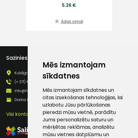
5.26 €
Klientu
atbalsts
Ādas cimdi
Darbdienās:
8:00 – 17:00
(+371) 63 881
Sazinies ar mums
186
Mēs izmantojam
Kuldīgas iela 69a, Saldus, Saldus nov., LV - 3801
sīkdatnes
info@hards.lv
(+ 371) 63 881 186
Mēs izmantojam sīkdatnes un
info@hards.lv
citas izsekošanas tehnoloģijas, lai
Darba laiks: Darbadienās: 8:00 - 17:00
uzlabotu Jūsu pārlūkošanas
pieredzi mūsu vietnē, parādītu
Visi kontakti
Jums personalizētu saturu un
mērķētas reklāmas, analizētu
mūsu vietnes datplūsmu un