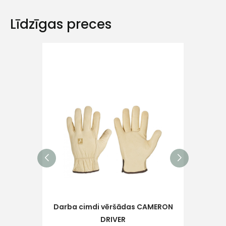
Līdzīgas preces
Ziņojums
Piekrītu SIA Hards interne
lietošanas noteikumiem
Piekrītu saņemt jaunumu
pastā
Sūtīt ziņojumu
Darba cimdi vēršādas CAMERON
Dar
DRIVER
p