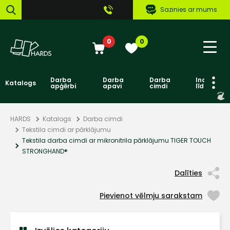
Sazinies ar mums
0
0
Darba
Darba
Darba
Individuāl
Katalogs
apģērbi
apavi
cimdi
līdzekļi
HARDS
Katalogs
Darba cimdi
Tekstila cimdi ar pārklājumu
Tekstila darba cimdi ar mikronitrila pārklājumu TIGER TOUCH
STRONGHAND®
Dalīties
Pievienot vēlmju sarakstam