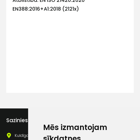
Atbilstība: EN ISO 21420:2020
EN388:2016+A1:2018 (2121x)
Kontakttālrunis
Ziņojums
Piekrītu SIA Hards interne
lietošanas noteikumiem
Sazinies ar mums
Mēs izmantojam
Piekrītu saņemt jaunumu
pastā
Kuldīgas iela 69a, Saldus, Saldus nov., LV - 3801
sīkdatnes