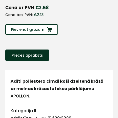
+
Cena ar PVN
€
2.58
Cena bez PVN:
€
2.13
Sazinies
ar
Pievienot grozam
mums!
Atbildēsim
Preces apraksts
pēc
iespējas
ātrāk
Vārds
Adīti poliestera cimdi koši dzeltenā krāsā
ar melnas krāsas lateksa pārklājumu
APOLLON.
E-pasts
Kategorija II