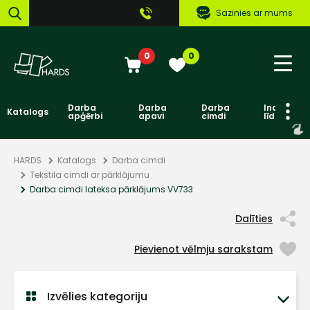
Sazinies ar mums
0
0
Darba
Darba
Darba
Individuāl
Katalogs
apģērbi
apavi
cimdi
līdzekļi
HARDS
Katalogs
Darba cimdi
Tekstila cimdi ar pārklājumu
Darba cimdi lateksa pārklājums VV733
Dalīties
Pievienot vēlmju sarakstam
Izvēlies kategoriju