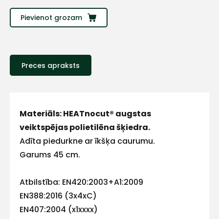
Sazinies
Pievienot grozam
ar
mums!
Preces apraksts
Atbildēsim
pēc
iespējas
ātrāk
Materiāls: HEATnocut® augstas
Vārds
veiktspējas polietilēna šķiedra.
Adīta piedurkne ar īkšķa caurumu.
Garums 45 cm.
E-pasts
Atbilstība: EN420:2003+A1:2009
EN388:2016 (3x4xC)
EN407:2004 (x1xxxx)