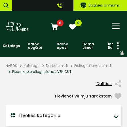
Sazinies ar mums
0
0
Darba
Darba
Darba
Individuāl
Katalogs
apģērbi
apavi
cimdi
līdzekļi
HARDS
Katalogs
Darba cimdi
Pretiegriešanas cimdi
Piedurkne pretiegriešanas VENICUT
Dalīties
Pievienot vēlmju sarakstam
Izvēlies kategoriju