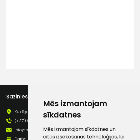
Kontakttālrunis
Ziņojums
Sazinies ar mums
Piekrītu SIA Hards interne
Mēs izmantojam
lietošanas noteikumiem
Kuldīgas iela 69a, Saldus, Saldus nov., LV - 3801
sīkdatnes
Piekrītu saņemt jaunumu
(+ 371) 63 881 186
pastā
Mēs izmantojam sīkdatnes un
info@hards.lv
citas izsekošanas tehnoloģijas, lai
Darba laiks: Darbadienās: 8:00 - 17:00