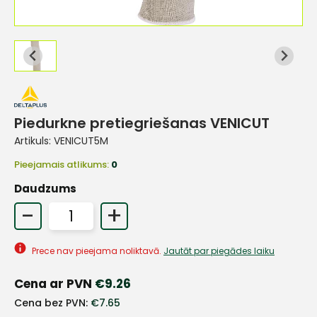
Piedurkne pretiegriešanas VENICUT
Artikuls:
VENICUT5M
Pieejamais atlikums:
0
Daudzums
-
+
Prece nav pieejama noliktavā.
Jautāt par piegādes laiku
+
Cena ar PVN
€
9.26
Cena bez PVN:
€
7.65