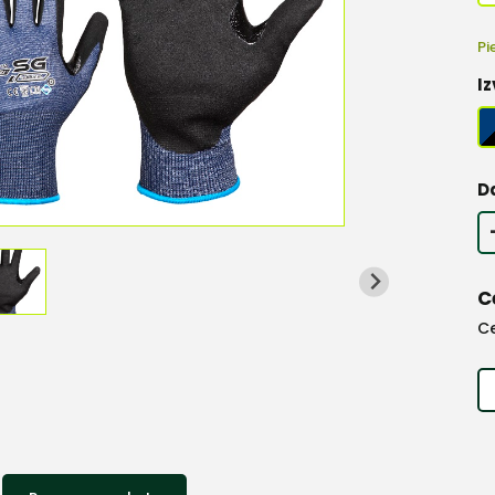
Pi
Iz
D
C
C