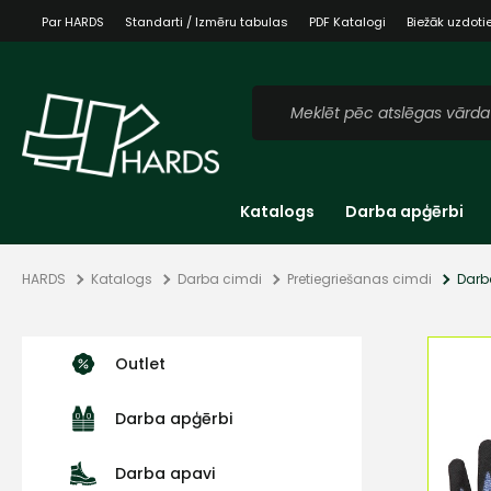
Par HARDS
Standarti / Izmēru tabulas
PDF Katalogi
Biežāk uzdoti
Katalogs
Darba apģērbi
HARDS
Katalogs
Darba cimdi
Pretiegriešanas cimdi
Darb
Outlet
Darba apģērbi
Darba apavi