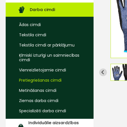
Darba cimdi
Ādas cimdi
Tekstila cimdi
Tekstila cimdi ar pārklājumu
Ķīmiski izturīgi un saimniecības
cimdi
Vienreizlietojamie cimdi
Pretiegriešanas cimdi
Metināšanas cimdi
Ziemas darba cimdi
Specializēti darba cimdi
Individuālie aizsardzības