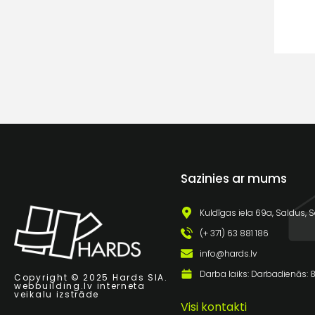
Sazinies ar mums
Kuldīgas iela 69a, Saldus, S
(+ 371) 63 881 186
info@hards.lv
Darba laiks: Darbadienās: 8:
Copyright © 2025 Hards SIA.
webbuilding.lv
interneta
veikalu izstrāde
Visi kontakti