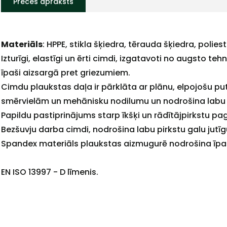
Preces apraksts
Materiāls
: HPPE, stikla šķiedra, tērauda šķiedra, polie
+
Izturīgi, elastīgi un ērti cimdi, izgatavoti no augsto te
īpaši aizsargā pret griezumiem.
Cimdu plaukstas daļa ir pārklāta ar plānu, elpojošu putu
smērvielām un mehānisku nodilumu un nodrošina labu s
Sazinies
Papildu pastiprinājums starp īkšķi un rādītājpirkstu p
Bezšuvju darba cimdi, nodrošina labu pirkstu galu jutī
Spandex materiāls plaukstas aizmugurē nodrošina īpaš
ar
EN ISO 13997 - D līmenis.
mums!
Atbildēsim
pēc