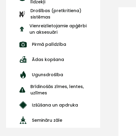
līdzekļi
Drošības (pretkritiena)
sistēmas
Vienreizlietojamie apģērbi
un aksesuāri
Pirmā palīdzība
Ādas kopšana
Ugunsdrošība
Brīdinošās zīmes, lentes,
uzlīmes
Izšūšana un apdruka
Semināru zāle