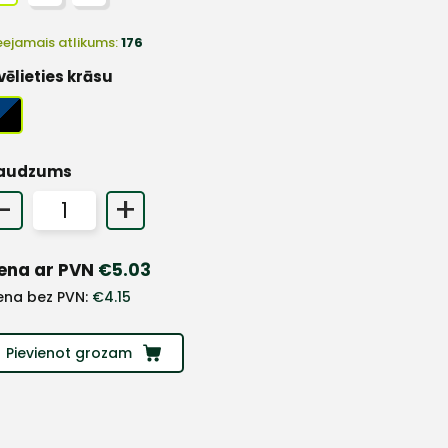
eejamais atlikums:
176
vēlieties krāsu
audzums
-
+
ena ar PVN
€
5.03
ena bez PVN:
€
4.15
Pievienot grozam