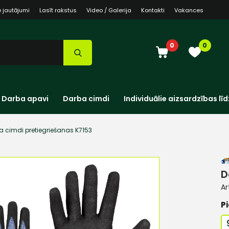
e jautājumi
Lasīt rakstus
Video / Galerija
Kontakti
Vakances
0
0
Darba apavi
Darba cimdi
Individuālie aizsardzības līd
a cimdi pretiegriešanas K7153
D
Ar
Pi