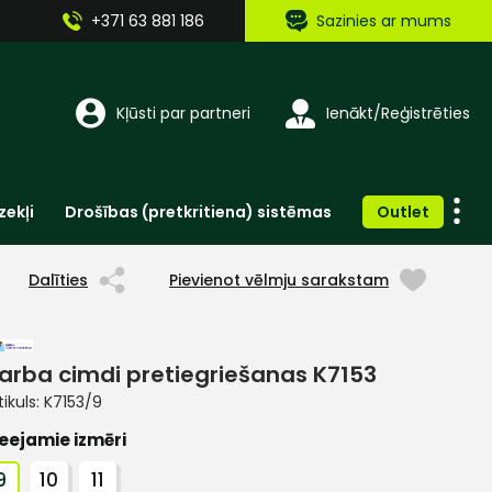
+371 63 881 186
Sazinies ar mums
Kļūsti par partneri
Ienākt/Reģistrēties
zekļi
Drošības (pretkritiena) sistēmas
Outlet
Vienreizlietojamie apģērbi un aksesuāri
Brīdinošās zīmes, lentes, uzlīmes
Dalīties
Pievienot vēlmju sarakstam
arba cimdi pretiegriešanas K7153
tikuls:
K7153/9
eejamie izmēri
9
10
11