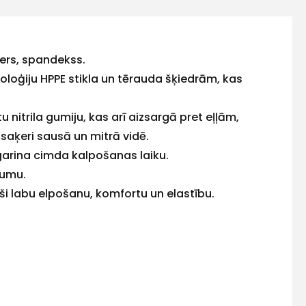
sters, spandekss.
hnoloģiju HPPE stikla un tērauda šķiedrām, kas
 nitrila gumiju, kas arī aizsargā pret eļļām,
aķeri sausā un mitrā vidē.
agarina cimda kalpošanas laiku.
gumu.
i labu elpošanu, komfortu un elastību.