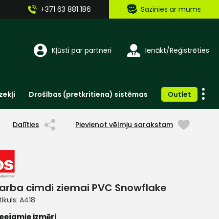
+371 63 881 186
Sazinies ar mums
Kļūsti par partneri
Ienākt/Reģistrēties
zekļi
Drošības (pretkritiena) sistēmas
Outlet
Vienreizlietojamie apģērbi un aksesuāri
Brīdinošās zīmes, lentes, uzlīmes
Dalīties
Pievienot vēlmju sarakstam
arba cimdi ziemai PVC Snowflake
tikuls:
A418
eejamie izmēri