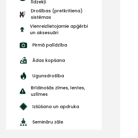
līdzekļi
Drošības (pretkritiena)
sistēmas
Vienreizlietojamie apģērbi
un aksesuāri
Pirmā palīdzība
Ādas kopšana
Ugunsdrošība
Brīdinošās zīmes, lentes,
uzlīmes
Izšūšana un apdruka
Semināru zāle