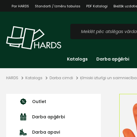
Par HARDS
Standarti / Izmēru tabulas
PDF Katalogi
Biežāk uzdoti
Katalogs
Darba apģērbi
HARDS
Katalogs
Darba cimdi
Ķīmiski izturīgi un saimniecīb
Outlet
Darba apģērbi
Darba apavi