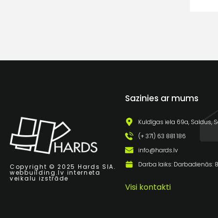
Sazinies ar mums
Kuldīgas iela 69a, Saldus, S
(+ 371) 63 881 186
info@hards.lv
Darba laiks: Darbadienās: 8:
Copyright © 2025 Hards SIA.
webbuilding.lv
interneta
veikalu izstrāde
Visi kontakti