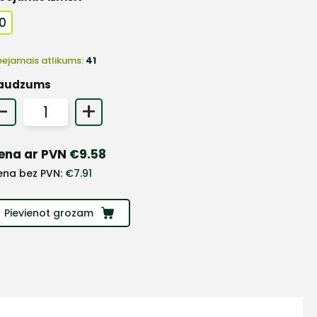
10
eejamais atlikums:
41
audzums
-
+
ena ar PVN
€
9.58
ena bez PVN:
€
7.91
Pievienot grozam