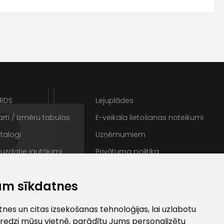
s
Kontakttālrunis
ARDS
Lejuplādes
rti / Izmēru tabulas
E-veikala lietošanas noteikumi
talogi
Uzņēmumiem
 uzdotie jautājumi
Privātuma politika
rakstus
Sīkdatnes
ta veikala
un
privātuma politikai
am sīkdatnes
/ Galerija
Semināru zāle
s un īpašos piedāvājumus e-
ti
es un citas izsekošanas tehnoloģijas, lai uzlabotu
redzi mūsu vietnē, parādītu Jums personalizētu