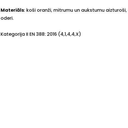
Materiāls
: koši oranži, mitrumu un aukstumu aizturoši, 
oderi.
+
Kategorija II EN 388: 2016 (4,1,4,4,X)
Sazinies
ar
mums!
Atbildēsim
pēc
iespējas