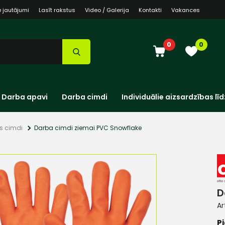
e jautājumi
Lasīt rakstus
Video / Galerija
Kontakti
Vakances
0
0
Darba apavi
Darba cimdi
Individuālie aizsardzības līd
as cimdi
Darba cimdi ziemai PVC Snowflake
D
Ar
Pi