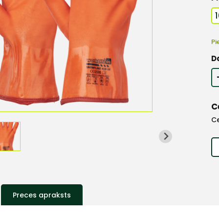
Pi
D
C
C
Preces apraksts