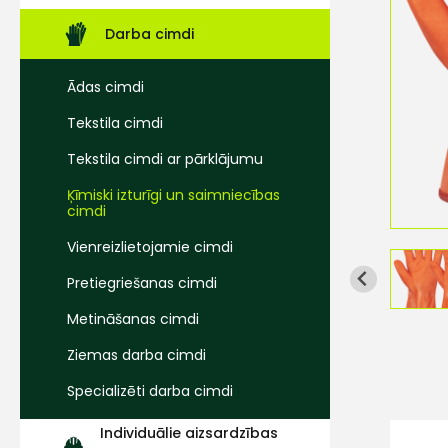
Darba cimdi
Ādas cimdi
Tekstila cimdi
Tekstila cimdi ar pārklājumu
Ķīmiski izturīgi un saimniecības
cimdi
Vienreizlietojamie cimdi
Pretiegriešanas cimdi
Metināšanas cimdi
Ziemas darba cimdi
Specializēti darba cimdi
Individuālie aizsardzības