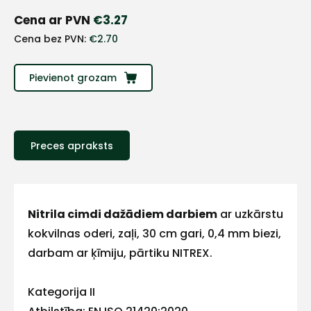
+
Cena ar PVN
€
3.27
Cena bez PVN:
€
2.70
Sazinies
ar
Pievienot grozam
mums!
Atbildēsim
Preces apraksts
pēc
iespējas
ātrāk
Vārds
Nitrila cimdi dažādiem darbiem
ar uzkārstu
kokvilnas oderi, zaļi, 30 cm gari, 0,4 mm biezi,
darbam ar ķīmiju, pārtiku NITREX.
E-pasts
Kategorija II