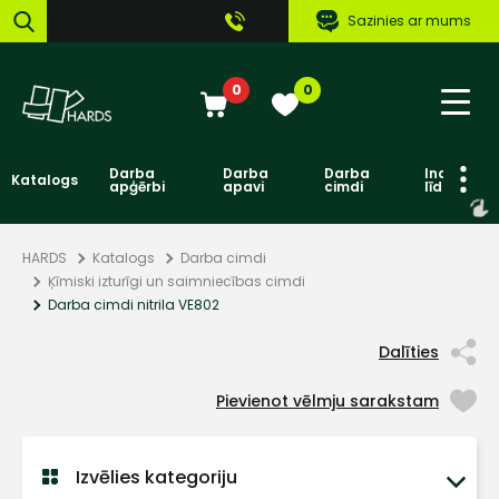
Sazinies ar mums
0
0
Darba
Darba
Darba
Individuāl
Katalogs
apģērbi
apavi
cimdi
līdzekļi
HARDS
Katalogs
Darba cimdi
Ķīmiski izturīgi un saimniecības cimdi
Darba cimdi nitrila VE802
Dalīties
Pievienot vēlmju sarakstam
Izvēlies kategoriju