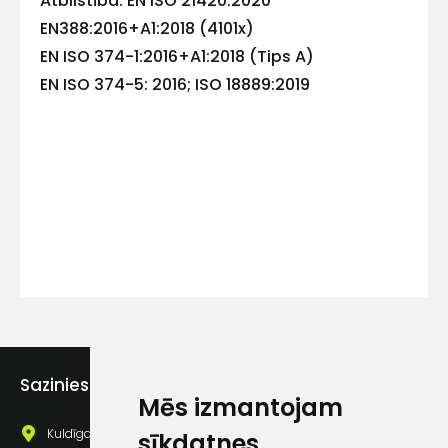
Atbilstība: EN ISO 21420:2020
EN388:2016+A1:2018 (4101x)
EN ISO 374-1:2016+A1:2018 (Tips A)
Kontakttālrunis
EN ISO 374-5: 2016; ISO 18889:2019
Ziņojums
Piekrītu SIA Hards interne
lietošanas noteikumiem
Sazinies ar mums
Mēs izmantojam
Piekrītu saņemt jaunumu
pastā
Kuldīgas iela 69a, Saldus, Saldus nov., LV - 3801
sīkdatnes