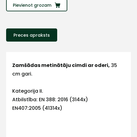
Sazinies
Pievienot grozam
ar
mums!
Preces apraksts
Atbildēsim
pēc
iespējas
ātrāk
Zamšādas metinātāju cimdi ar oderi,
35
cm gari.
Vārds
Kategorija II.
Atbilstība: EN 388: 2016 (3144x)
EN407:2005 (41314x)
E-pasts