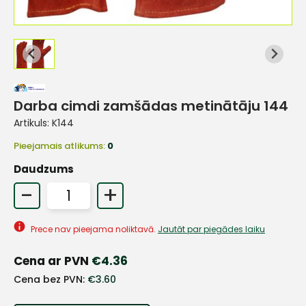
Darba cimdi zamšādas metinātāju 144
Artikuls:
K144
Pieejamais atlikums:
0
Daudzums
-
+
Prece nav pieejama noliktavā.
Jautāt par piegādes laiku
Cena ar PVN
€
4.36
+
Cena bez PVN:
€
3.60