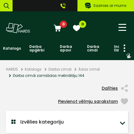
Sazinies ar mums
0
0
Darba
Darba
Darba
Individuāl
Katalogs
apģērbi
apavi
cimdi
līdzekļi
HARDS
Katalogs
Darba cimdi
Ādas cimdi
Darba cimdi zamšādas metinātāju 144
Dalīties
Pievienot vēlmju sarakstam
Izvēlies kategoriju