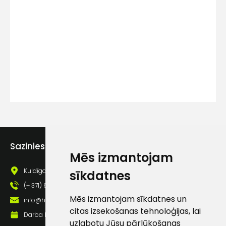
Kontakttālrunis
Ziņojums
Sazinies ar mums
Mēs izmantojam
Piekrītu SIA Hards interne
lietošanas noteikumiem
Kuldīgas iela 69a, Saldus, Saldus nov., LV - 3801
sīkdatnes
Piekrītu saņemt jaunumu
(+ 371) 63 881 186
pastā
Mēs izmantojam sīkdatnes un
info@hards.lv
citas izsekošanas tehnoloģijas, lai
Darba laiks: Darbadienās: 8:00 - 17:00
uzlabotu Jūsu pārlūkošanas