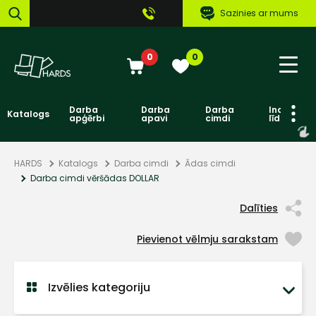
Sazinies ar mums
0
0
Darba
Darba
Darba
Individuāl
Katalogs
apģērbi
apavi
cimdi
līdzekļi
HARDS
Katalogs
Darba cimdi
Ādas cimdi
Darba cimdi vēršādas DOLLAR
Dalīties
Pievienot vēlmju sarakstam
Izvēlies kategoriju