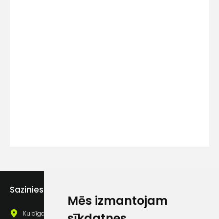
Kontakttālrunis
Ziņojums
Piekrītu SIA Hards interne
lietošanas noteikumiem
Sazinies ar mums
Mēs izmantojam
Piekrītu saņemt jaunumu
pastā
Kuldīgas iela 69a, Saldus, Saldus nov., LV - 3801
sīkdatnes