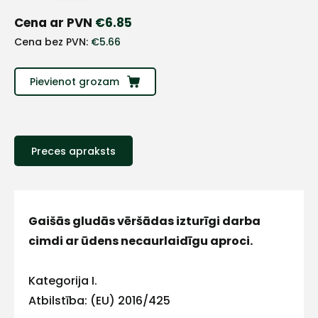
+
Cena ar PVN
€
6.85
Cena bez PVN:
€
5.66
Sazinies
ar
Pievienot grozam
mums!
Atbildēsim
Preces apraksts
pēc
iespējas
ātrāk
Vārds
Gaišās gludās vēršādas izturīgi darba
cimdi ar ūdens necaurlaidīgu aproci.
Kategorija I.
E-pasts
Atbilstība: (EU) 2016/425