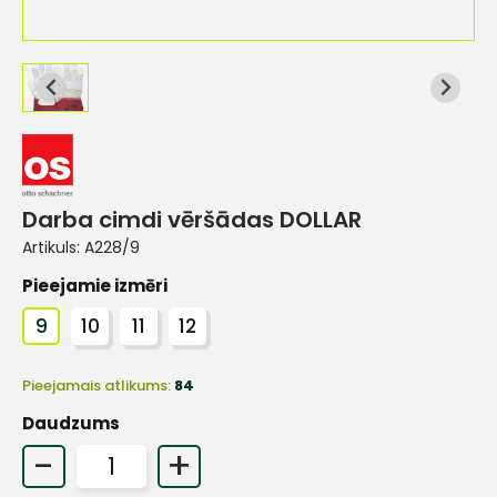
Darba cimdi vēršādas DOLLAR
Artikuls:
A228/9
Pieejamie izmēri
9
10
11
12
Pieejamais atlikums:
84
Daudzums
-
+