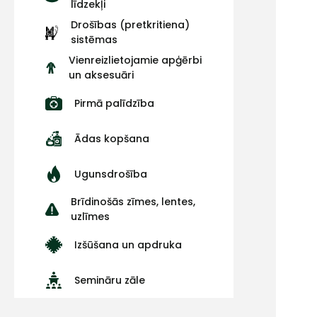
līdzekļi
Drošības (pretkritiena)
sistēmas
Vienreizlietojamie apģērbi
un aksesuāri
Pirmā palīdzība
Ādas kopšana
Ugunsdrošība
Brīdinošās zīmes, lentes,
uzlīmes
Izšūšana un apdruka
Semināru zāle