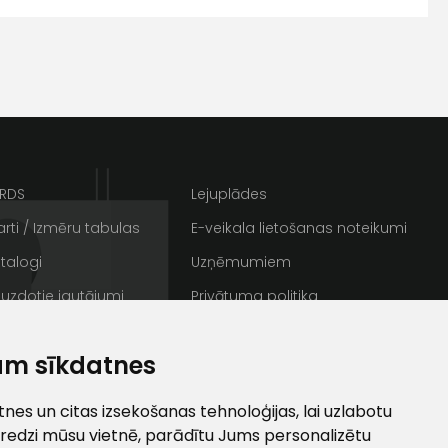
s
Kontakttālrunis
ARDS
Lejuplādes
rti / Izmēru tabulas
E-veikala lietošanas noteikumi
talogi
Uzņēmumiem
 uzdotie jautājumi
Privātuma politika
rakstus
Sīkdatnes
ta veikala
am sīkdatnes
un
privātuma politikai
/ Galerija
Semināru zāle
s un īpašos piedāvājumus e-
ti
es un citas izsekošanas tehnoloģijas, lai uzlabotu
redzi mūsu vietnē, parādītu Jums personalizētu