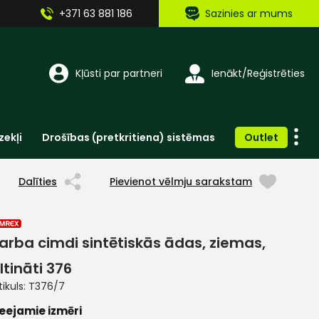
+371 63 881 186
Sazinies ar mums
Kļūsti par partneri
Ienākt/Reģistrēties
zekļi
Drošības (pretkritiena) sistēmas
Outlet
Vienreizlietojamie apģērbi un aksesuāri
Brīdinošās zīmes, lentes, uzlīmes
Dalīties
Pievienot vēlmju sarakstam
arba cimdi sintētiskās ādas, ziemas,
iltināti 376
tikuls:
T376/7
eejamie izmēri