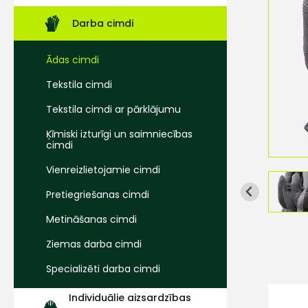
Darba cimdi
Ādas cimdi
Tekstila cimdi
Tekstila cimdi ar pārklājumu
Ķīmiski izturīgi un saimniecības
cimdi
Vienreizlietojamie cimdi
Pretiegriešanas cimdi
Metināšanas cimdi
Ziemas darba cimdi
Specializēti darba cimdi
Individuālie aizsardzības