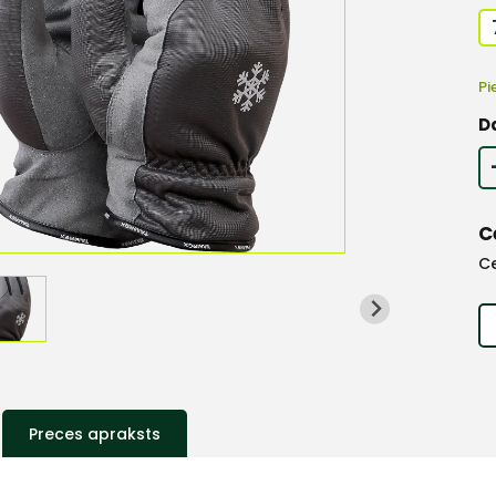
Pi
D
C
C
Preces apraksts