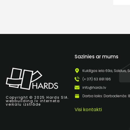
Sazinies ar mums
Kuldīgas iela 69a, Saldus, S
(+ 371) 63 881 186
info@hards.lv
Darba laiks: Darbadienās: 8:
Copyright © 2025 Hards SIA.
webbuilding.lv
interneta
veikalu izstrāde
Visi kontakti