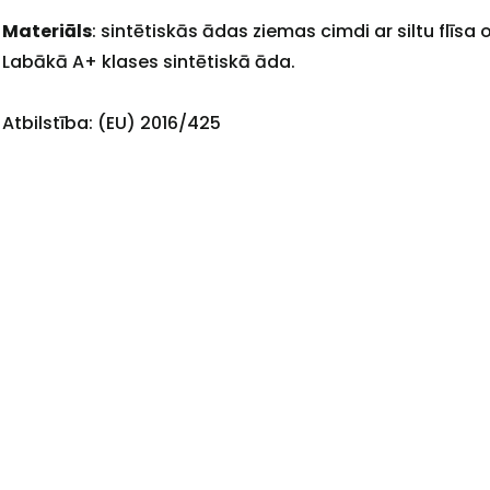
Materiāls
: sintētiskās ādas ziemas cimdi ar siltu flīsa o
Labākā A+ klases sintētiskā āda.
+
Atbilstība: (EU) 2016/425
Sazinies
ar
mums!
Atbildēsim
pēc
iespējas