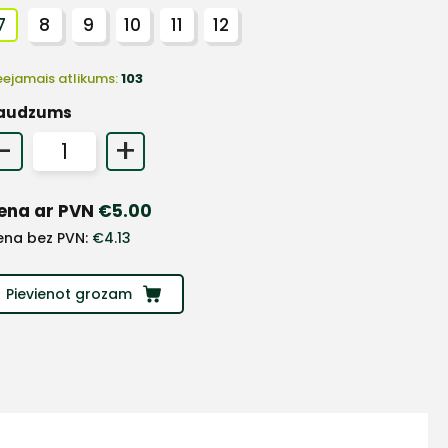
7
8
9
10
11
12
eejamais atlikums:
103
audzums
-
+
ena ar PVN
€
5.00
ena bez PVN:
€
4.13
Pievienot grozam