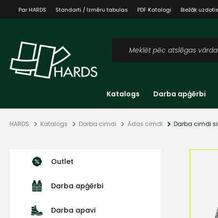
Par HARDS
Standarti / Izmēru tabulas
PDF Katalogi
Biežāk uzdoti
Katalogs
Darba apģērbi
HARDS
Katalogs
Darba cimdi
Ādas cimdi
Darba cimdi sin
Outlet
Darba apģērbi
Darba apavi