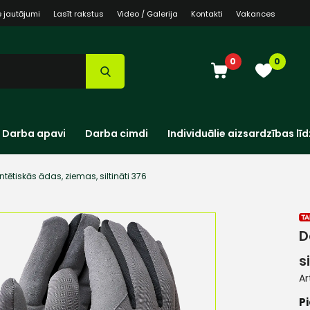
e jautājumi
Lasīt rakstus
Video / Galerija
Kontakti
Vakances
0
0
Darba apavi
Darba cimdi
Individuālie aizsardzības līd
tētiskās ādas, ziemas, siltināti 376
D
s
Ar
Pi