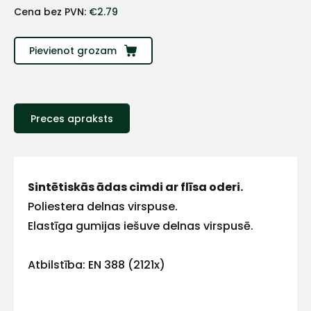
+
Cena bez PVN:
€
2.79
Sazinies
Pievienot grozam
ar
mums!
Preces apraksts
Atbildēsim
pēc
iespējas
ātrāk
Sintētiskās ādas cimdi ar flīsa oderi.
Vārds
Poliestera delnas virspuse.
Elastīga gumijas iešuve delnas virspusē.
Atbilstība: EN 388 (2121x)
E-pasts