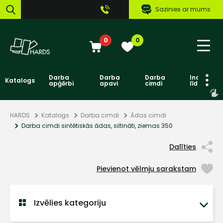
Sazinies ar mums
0
0
Darba
Darba
Darba
Individuāl
Katalogs
apģērbi
apavi
cimdi
līdzekļi
HARDS
Katalogs
Darba cimdi
Ādas cimdi
Darba cimdi sintētiskās ādas, siltināti, ziemas 350
Dalīties
Pievienot vēlmju sarakstam
Izvēlies kategoriju