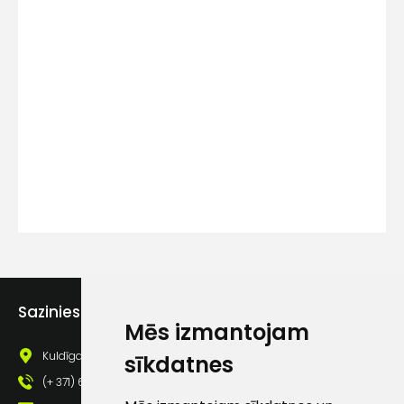
Kontakttālrunis
Ziņojums
Piekrītu SIA Hards interne
Sazinies ar mums
lietošanas noteikumiem
Mēs izmantojam
Piekrītu saņemt jaunumu
Kuldīgas iela 69a, Saldus, Saldus nov., LV - 3801
sīkdatnes
pastā
(+ 371) 63 881 186