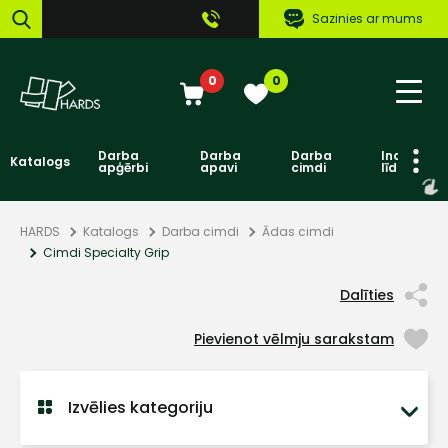
Sazinies ar mums
0
0
Darba
Darba
Darba
Individuāl
Katalogs
apģērbi
apavi
cimdi
līdzekļi
HARDS
Katalogs
Darba cimdi
Ādas cimdi
Cimdi Specialty Grip
Dalīties
Pievienot vēlmju sarakstam
Izvēlies kategoriju