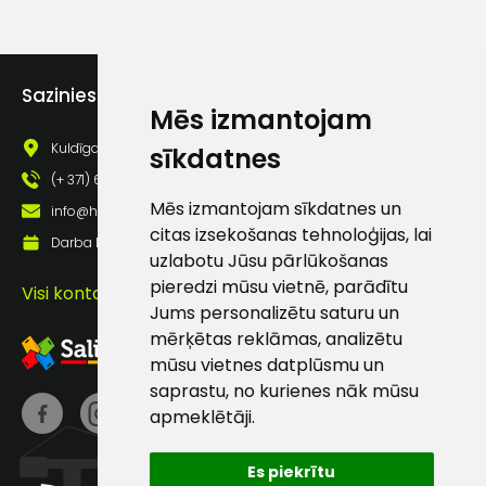
lietošanas noteikumiem
Piekrītu saņemt jaunumu
pastā
Sazinies ar mums
Mēs izmantojam
Sūtīt ziņojumu
Kuldīgas iela 69a, Saldus, Saldus nov., LV - 3801
sīkdatnes
(+ 371) 63 881 186
Mēs izmantojam sīkdatnes un
Klientu
info@hards.lv
citas izsekošanas tehnoloģijas, lai
Darba laiks: Darbadienās: 8:00 - 17:00
uzlabotu Jūsu pārlūkošanas
atbalsts
pieredzi mūsu vietnē, parādītu
Visi kontakti
Jums personalizētu saturu un
Darbdienās:
mērķētas reklāmas, analizētu
8:00 – 17:00
mūsu vietnes datplūsmu un
(+371) 63 881
saprastu, no kurienes nāk mūsu
186
apmeklētāji.
info@hards.lv
Es piekrītu