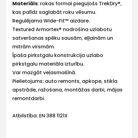
Materiāls
: rokas formai pieguļošs TrekDry®,
E-pasts
kas palīdz saglabāt roku vēsumu.
Regulējama Wide-Fit™ aizdare.
Textured Armortex® nodrošina uzlabotu
satveršanas spēku sausām, eļļainām un
Kontakttālrunis
mitrām virsmām.
Īpaša pirkstgalu konstrukcija uzlabo
pirkstgalu materiāla izturību.
Var mazgāt veļasmašīnā.
Ziņojums
Pielietojums: auto remonts, apkope, stikla
apstrāde, ražošana, montāžas darbi, mājas
remontdarbi.
Atbilstība: EN 388 1121X
Piekrītu SIA Hards interne