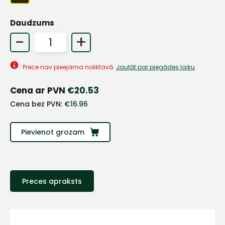
Daudzums
+
-
+
Sazinies
Prece nav pieejama noliktavā.
Jautāt par piegādes laiku
Cena ar PVN
€
20.53
ar
Cena bez PVN:
€
16.96
mums!
Pievienot grozam
Atbildēsim
pēc
iespējas
ātrāk
Preces apraksts
Vārds