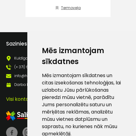
Klientu
Termoveļa
atbalsts
Darbdienās:
8:00 – 17:00
Sazinies ar mums
Mēs izmantojam
(+371) 63 881
186
Kuldīgas iela 69a, Saldus, Saldus nov., LV - 3801
sīkdatnes
info@hards.lv
(+ 371) 63 881 186
Mēs izmantojam sīkdatnes un
info@hards.lv
citas izsekošanas tehnoloģijas, lai
Darba laiks: Darbadienās: 8:00 - 17:00
uzlabotu Jūsu pārlūkošanas
pieredzi mūsu vietnē, parādītu
Visi kontakti
Jums personalizētu saturu un
mērķētas reklāmas, analizētu
mūsu vietnes datplūsmu un
saprastu, no kurienes nāk mūsu
apmeklētāji.