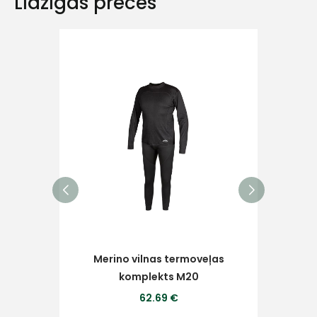
Līdzīgas preces
Ziņojums
Piekrītu SIA Hards interne
lietošanas noteikumiem
Piekrītu saņemt jaunumu
pastā
Merino vilnas termoveļas
Sūtīt ziņojumu
komplekts M20
62.69 €