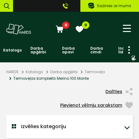
Sazinies ar mums
0
0
Darba
Darba
Darba
Individuāl
Katalogs
apģērbi
apavi
cimdi
līdzekļi
HARDS
Katalogs
Darba apģērbi
Termoveļa
Termoveļas komplekts Merino 100 Monte
Dalīties
Pievienot vēlmju sarakstam
Izvēlies kategoriju