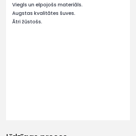
Viegls un elpojošs materiāls.
mums!
Augstas kvalitātes šuves.
Ātri žūstošs.
Atbildēsim
pēc
iespējas
ātrāk
Vārds
E-pasts
Kontakttālrunis