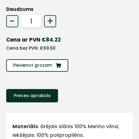
Daudzums
-
+
Cena ar PVN
€
84.22
Cena bez PVN:
€
69.60
Pievienot grozam
Preces apraksts
+
Sazinies
Materiāls
: ārējais slānis 100% Merino vilna;
Iekšējais: 100% polipropilēns.
ar