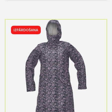
IZPĀRDOŠANA