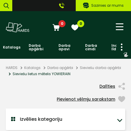
Sazinies ar mums
0
0
Darba
Darba
Darba
Individuāl
Katalogs
apģērbi
apavi
cimdi
līdzekļi
HARDS
Katalogs
Darba apģērbi
Sieviešu darba apģērbi
Sieviešu lietus mētelis YOWIERAIN
Dalīties
Pievienot vēlmju sarakstam
Izvēlies kategoriju