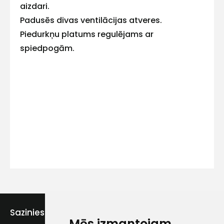
aizdari.
Padusēs divas ventilācijas atveres.
Piedurkņu platums regulējams ar
Kontakttālrunis
spiedpogām.
Ziņojums
Piekrītu SIA Hards interne
lietošanas noteikumiem
Sazinies ar mums
Piekrītu saņemt jaunumu
Mēs izmantojam