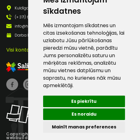
pastā
Kuldīgas iela 69a, Saldus, Saldus nov., LV - 3801
sīkdatnes
(+ 371) 63 881 186
Sūtīt ziņojumu
Mēs izmantojam sīkdatnes un
info@hards.lv
citas izsekošanas tehnoloģijas, lai
Darba laiks: Darbadienās: 8:00 - 17:00
uzlabotu Jūsu pārlūkošanas
Klientu
pieredzi mūsu vietnē, parādītu
Visi kontakti
Jums personalizētu saturu un
atbalsts
mērķētas reklāmas, analizētu
mūsu vietnes datplūsmu un
Darbdienās:
saprastu, no kurienes nāk mūsu
8:00 – 17:00
apmeklētāji.
(+371) 63 881
186
Es piekrītu
info@hards.lv
Es noraidu
Mainīt manas preferences
Copyright © 2025 Hards SIA.
webbuilding.lv
interneta veikalu izstrāde