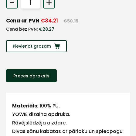
-
+
+
Cena ar PVN
€
34.21
€
50.15
Sazinies
Cena bez PVN:
€
28.27
ar
Pievienot grozam
mums!
Atbildēsim
pēc
Preces apraksts
iespējas
ātrāk
Vārds
Materiāls
: 100% PU.
YOWIE dizaina apdruka.
Rāvējslēdzēja aizdare.
E-pasts
Divas sānu kabatas ar pārloku un spiedpogu