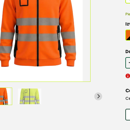
Pi
Iz
D
C
C