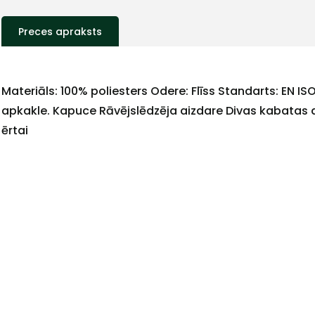
Preces apraksts
Materiāls: 100% poliesters Odere: Flīss Standarts: EN IS
apkakle. Kapuce Rāvējslēdzēja aizdare Divas kabatas ar
ērtai
+
Sazinies
ar