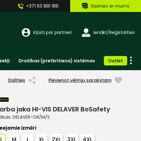
+371 63 881 186
Sazinies ar mums
Kļūsti par partneri
Ienākt/Reģistrēties
zekļi
Drošības (pretkritiena) sistēmas
Outlet
Vienreizlietojamie apģērbi un aksesuāri
Brīdinošās zīmes, lentes, uzlīmes
Dalīties
Pievienot vēlmju sarakstam
arba jaka HI-VIS DELAVER BoSafety
tikuls:
DELAVER-OR/M/S
eejamie izmēri
S
M
L
XL
2XL
3XL
4XL