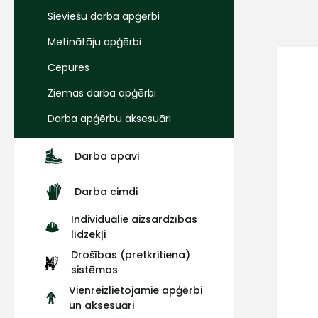
Sieviešu darba apģērbi
Metinātāju apģērbi
Cepures
Ziemas darba apģērbi
Darba apģērbu aksesuāri
Darba apavi
Darba cimdi
Individuālie aizsardzības
līdzekļi
Drošības (pretkritiena)
sistēmas
Vienreizlietojamie apģērbi
un aksesuāri