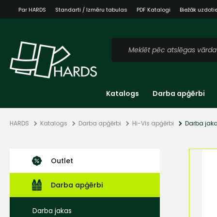
Par HARDS
Standarti / Izmēru tabulas
PDF Katalogi
Biežāk uzdoti
Katalogs
Darba apģērbi
HARDS
Katalogs
Darba apģērbi
Hi-Vis apģērbi
Darba jaka
Outlet
Darba apģērbi
Darba jakas