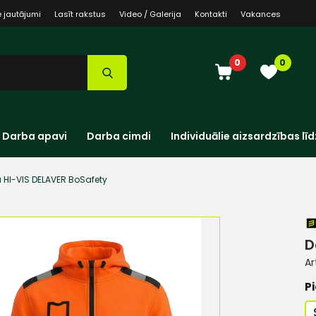
e jautājumi
Lasīt rakstus
Video / Galerija
Kontakti
Vakances
0
0
Darba apavi
Darba cimdi
Individuālie aizsardzības līd
 HI-VIS DELAVER BoSafety
D
Ar
Pi