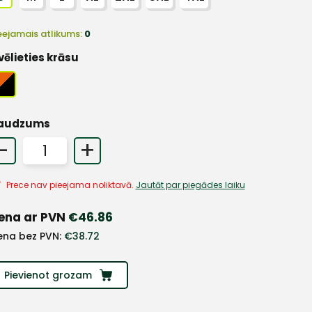
eejamais atlikums:
0
vēlieties krāsu
audzums
-
+
Prece nav pieejama noliktavā.
Jautāt par piegādes laiku
ena ar PVN
€
46.86
ena bez PVN:
€
38.72
Pievienot grozam