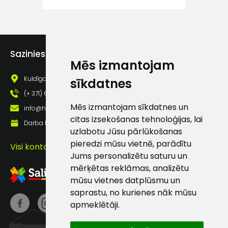
atbalsts
Darbdienās:
Sazinies ar mums
8:00 – 17:00
Mēs izmantojam
(+371) 63 881
Kuldīgas iela 69a, Saldus, Saldus nov., LV - 3801
sīkdatnes
186
(+ 371) 63 881 186
info@hards.lv
Mēs izmantojam sīkdatnes un
info@hards.lv
citas izsekošanas tehnoloģijas, lai
Darba laiks: Darbadienās: 8:00 - 17:00
uzlabotu Jūsu pārlūkošanas
pieredzi mūsu vietnē, parādītu
Visi kontakti
Jums personalizētu saturu un
mērķētas reklāmas, analizētu
mūsu vietnes datplūsmu un
saprastu, no kurienes nāk mūsu
apmeklētāji.