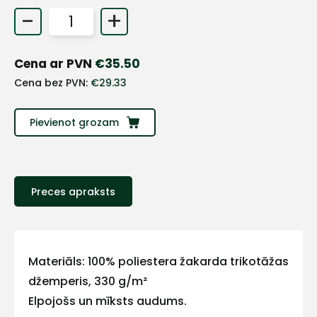
-
+
Cena ar PVN
€
35.50
Cena bez PVN:
€
29.33
Pievienot grozam
Preces apraksts
+
Sazinies
Materiāls: 100% poliestera žakarda trikotāžas
džemperis, 330 g/m²
ar
Elpojošs un mīksts audums.