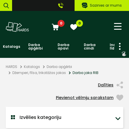
Sazinies ar mums
0
0
Darba
Darba
Darba
Individuāl
Katalogs
apģērbi
apavi
cimdi
līdzekļi
HARDS
Katalogs
Darba apģērbi
Džemperi, flīsa, trikotāžas jakas
Darba jaka RIB
Dalīties
Pievienot vēlmju sarakstam
Izvēlies kategoriju