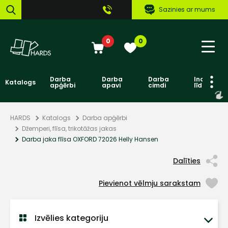
Sazinies ar mums
0
0
Darba
Darba
Darba
Individuāl
Katalogs
apģērbi
apavi
cimdi
līdzekļi
HARDS
Katalogs
Darba apģērbi
Džemperi, flīsa, trikotāžas jakas
Darba jaka flīsa OXFORD 72026 Helly Hansen
Dalīties
Pievienot vēlmju sarakstam
Izvēlies kategoriju