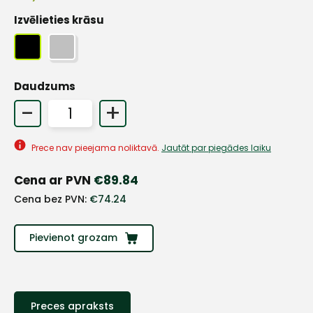
Izvēlieties krāsu
+
Daudzums
-
+
Sazinies
Prece nav pieejama noliktavā.
Jautāt par piegādes laiku
ar
Cena ar PVN
€
89.84
mums!
Cena bez PVN:
€
74.24
Atbildēsim
pēc
Pievienot grozam
iespējas
ātrāk
Vārds
Preces apraksts