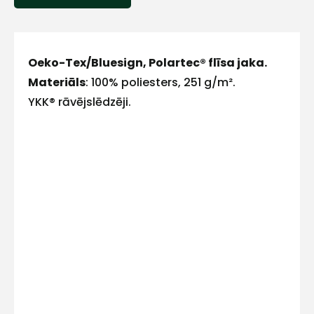
E-pasts
Oeko-Tex/Bluesign, Polartec® flīsa jaka.
Materiāls
: 100% poliesters, 251 g/m².
YKK® rāvējslēdzēji.
Kontakttālrunis
Ziņojums