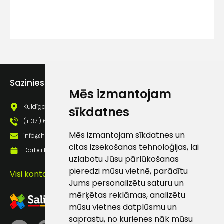
Piekrītu SIA Hards interne
lietošanas noteikumiem
Piekrītu saņemt jaunumu
pastā
Sazinies ar mums
Sūtīt ziņojumu
Mēs izmantojam
Kuldīgas iela 69a, Saldus, Saldus nov., LV - 3801
sīkdatnes
Klientu
(+ 371) 63 881 186
Mēs izmantojam sīkdatnes un
info@hards.lv
atbalsts
citas izsekošanas tehnoloģijas, lai
Darba laiks: Darbadienās: 8:00 - 17:00
uzlabotu Jūsu pārlūkošanas
pieredzi mūsu vietnē, parādītu
Darbdienās:
Visi kontakti
8:00 – 17:00
Jums personalizētu saturu un
mērķētas reklāmas, analizētu
(+371) 63 881
mūsu vietnes datplūsmu un
186
saprastu, no kurienes nāk mūsu