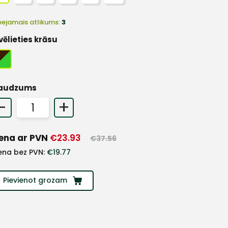
eejamais atlikums:
3
vēlieties krāsu
audzums
-
+
ena ar PVN
€
23.93
€
37.56
ena bez PVN:
€
19.77
Pievienot grozam