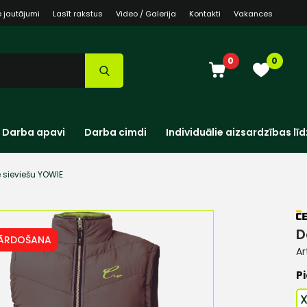
e jautājumi
Lasīt rakstus
Video / Galerija
Kontakti
Vakances
0
0
Darba apavi
Darba cimdi
Individuālie aizsardzības līd
 sieviešu YOWIE
D
PĀRDOŠANA
Ar
Pi