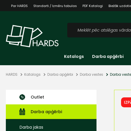
Par HARDS
Standarti / Izmēru tabulas
PDF Katalogi
Biežāk uzdoti
Katalogs
Darba apģērbi
HARDS
Katalogs
Darba apģērbi
Darba vestes
Darba veste
Outlet
IZ
Darba apģērbi
Darba jakas