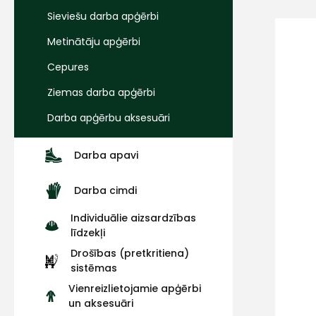
Sieviešu darba apģērbi
Metinātāju apģērbi
Cepures
Ziemas darba apģērbi
Darba apģērbu aksesuāri
Darba apavi
Darba cimdi
Individuālie aizsardzības
līdzekļi
Drošības (pretkritiena)
sistēmas
Vienreizlietojamie apģērbi
un aksesuāri