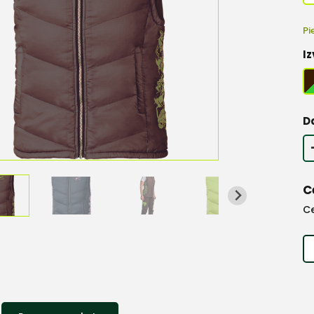
Pi
Iz
D
C
C