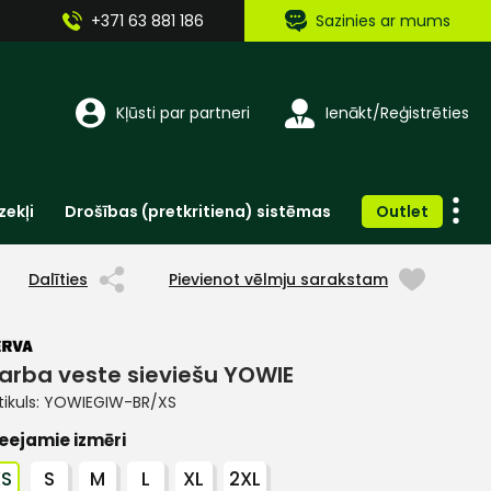
+371 63 881 186
Sazinies ar mums
Kļūsti par partneri
Ienākt/Reģistrēties
zekļi
Drošības (pretkritiena) sistēmas
Outlet
Vienreizlietojamie apģērbi un aksesuāri
Brīdinošās zīmes, lentes, uzlīmes
Dalīties
Pievienot vēlmju sarakstam
arba veste sieviešu YOWIE
tikuls:
YOWIEGIW-BR/XS
eejamie izmēri
XS
S
M
L
XL
2XL