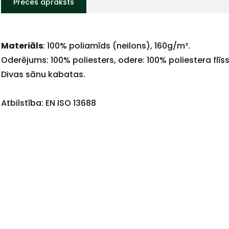
Preces apraksts
Materiāls
: 100% poliamīds (neilons), 160g/m².
Oderējums: 100% poliesters, odere: 100% poliestera flīss
Divas sānu kabatas.
Atbilstība: EN ISO 13688
+
Sazinies
ar