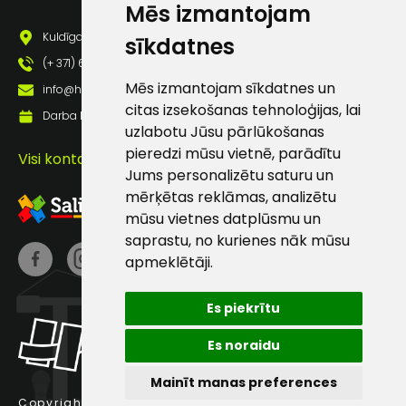
Mēs izmantojam
pastā
Kuldīgas iela 69a, Saldus, Saldus nov., LV - 3801
sīkdatnes
(+ 371) 63 881 186
Sūtīt ziņojumu
Mēs izmantojam sīkdatnes un
info@hards.lv
citas izsekošanas tehnoloģijas, lai
Darba laiks: Darbadienās: 8:00 - 17:00
uzlabotu Jūsu pārlūkošanas
Klientu
pieredzi mūsu vietnē, parādītu
Visi kontakti
Jums personalizētu saturu un
atbalsts
mērķētas reklāmas, analizētu
mūsu vietnes datplūsmu un
Darbdienās:
saprastu, no kurienes nāk mūsu
8:00 – 17:00
apmeklētāji.
(+371) 63 881
186
Es piekrītu
info@hards.lv
Es noraidu
Mainīt manas preferences
Copyright © 2025 Hards SIA.