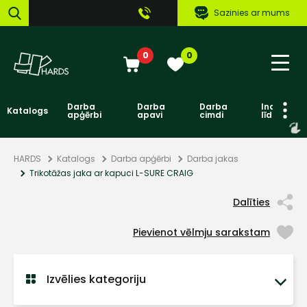
Sazinies ar mums
0
0
Darba
Darba
Darba
Individuāl
Katalogs
apģērbi
apavi
cimdi
līdzekļi
HARDS
Katalogs
Darba apģērbi
Darba jakas
Trikotāžas jaka ar kapuci L-SURE CRAIG
Dalīties
Pievienot vēlmju sarakstam
Izvēlies kategoriju