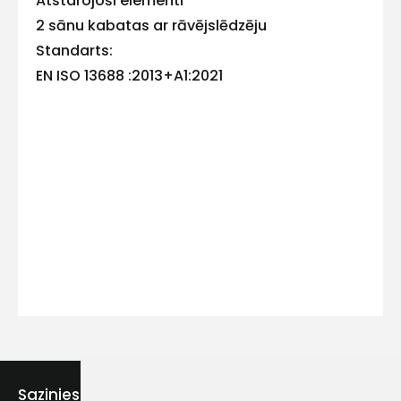
Atstarojoši elementi
2 sānu kabatas ar rāvējslēdzēju
Standarts:
EN ISO 13688 :2013+A1:2021
Kontakttālrunis
Ziņojums
Piekrītu SIA Hards interne
lietošanas noteikumiem
Piekrītu saņemt jaunumu
Sazinies ar mums