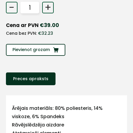
-
+
+
Cena ar PVN
€
39.00
Sazinies
Cena bez PVN:
€
32.23
ar
Pievienot grozam
mums!
Atbildēsim
pēc
iespējas
Preces apraksts
ātrāk
Vārds
Ārējais materiāls: 80% poliesteris, 14%
viskoze, 6% Spandeks
Rāvējslēdzēja aizdare
E-pasts