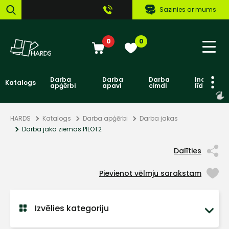
Sazinies ar mums
0
0
Darba
Darba
Darba
Individuāl
Katalogs
apģērbi
apavi
cimdi
līdzekļi
HARDS
Katalogs
Darba apģērbi
Darba jakas
Darba jaka ziemas PILOT2
Dalīties
Pievienot vēlmju sarakstam
Izvēlies kategoriju