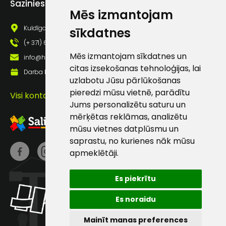
Sazinies ar mums
pastā
Mēs izmantojam
Kuldīgas iela 69a, Saldus, Saldus nov., LV - 3801
sīkdatnes
(+ 371) 63 881 186
Sūtīt ziņojumu
Mēs izmantojam sīkdatnes un
info@hards.lv
citas izsekošanas tehnoloģijas, lai
Darba laiks: Darbadienās: 8:00 - 17:00
Klientu
uzlabotu Jūsu pārlūkošanas
pieredzi mūsu vietnē, parādītu
Visi kontakti
atbalsts
Jums personalizētu saturu un
mērķētas reklāmas, analizētu
mūsu vietnes datplūsmu un
Darbdienās:
saprastu, no kurienes nāk mūsu
8:00 – 17:00
apmeklētāji.
(+371) 63 881
186
Es piekrītu
info@hards.lv
Es noraidu
Mainīt manas preferences