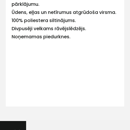
pārklājumu.
Ūdens, eļļas un netīrumus atgrūdoša virsma.
100% poliestera siltinājums.
Divpusēji velkams rāvējslēdzējs.
Kontakttālrunis
Noņemamas piedurknes.
Ziņojums
Piekrītu SIA Hards interne
lietošanas noteikumiem
Piekrītu saņemt jaunumu