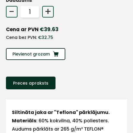
Daudzums
+
-
+
Sazinies
Cena ar PVN
€
39.63
Cena bez PVN:
€
32.75
ar
Pievienot grozam
mums!
Atbildēsim
pēc
iespējas
Preces apraksts
ātrāk
Vārds
Siltināta jaka ar "Teflona" pārklājumu.
Materiāls
: 60% kokvilna, 40% poliesters.
Audums pārklāts ar 265 g/m² TEFLON®
E-pasts