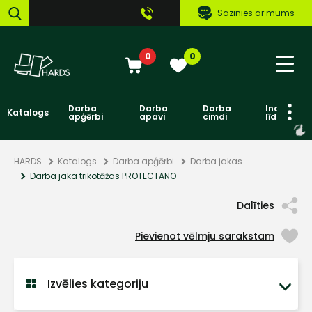
Sazinies ar mums
0
0
Darba
Darba
Darba
Individuāl
Katalogs
apģērbi
apavi
cimdi
līdzekļi
HARDS
Katalogs
Darba apģērbi
Darba jakas
Darba jaka trikotāžas PROTECTANO
Dalīties
Pievienot vēlmju sarakstam
Izvēlies kategoriju