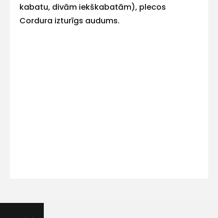
kabatu, divām iekškabatām), plecos
Cordura izturīgs audums.
Kontakttālrunis
Ziņojums
Piekrītu SIA Hards interne
lietošanas noteikumiem
Piekrītu saņemt jaunumu