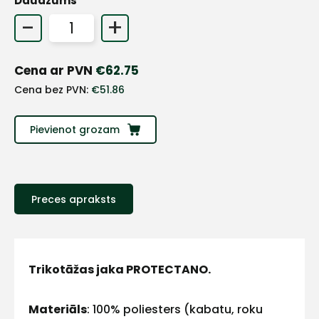
Daudzums
+
-
+
Sazinies
Cena ar PVN
€
62.75
Cena bez PVN:
€
51.86
ar
Pievienot grozam
mums!
Atbildēsim
pēc
iespējas
Preces apraksts
ātrāk
Vārds
Trikotāžas jaka PROTECTANO.
Materiāls
: 100% poliesters (kabatu, roku
E-pasts