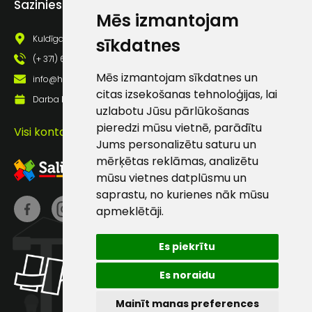
Sazinies ar mums
pastā
Mēs izmantojam
Kuldīgas iela 69a, Saldus, Saldus nov., LV - 3801
sīkdatnes
(+ 371) 63 881 186
Sūtīt ziņojumu
Mēs izmantojam sīkdatnes un
info@hards.lv
citas izsekošanas tehnoloģijas, lai
Darba laiks: Darbadienās: 8:00 - 17:00
Klientu
uzlabotu Jūsu pārlūkošanas
pieredzi mūsu vietnē, parādītu
Visi kontakti
atbalsts
Jums personalizētu saturu un
mērķētas reklāmas, analizētu
mūsu vietnes datplūsmu un
Darbdienās:
saprastu, no kurienes nāk mūsu
8:00 – 17:00
apmeklētāji.
(+371) 63 881
186
Es piekrītu
info@hards.lv
Es noraidu
Mainīt manas preferences