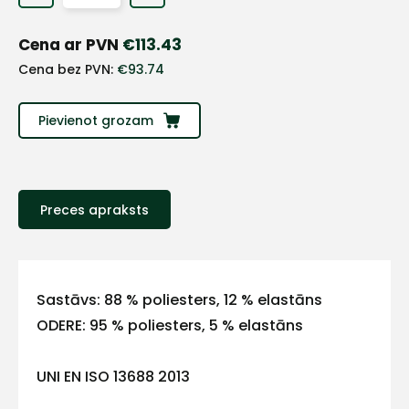
+
Cena ar PVN
€
113.43
Sazinies
Cena bez PVN:
€
93.74
ar
Pievienot grozam
mums!
Atbildēsim
pēc
Preces apraksts
iespējas
ātrāk
Vārds
Sastāvs: 88 % poliesters, 12 % elastāns
ODERE: 95 % poliesters, 5 % elastāns
UNI EN ISO 13688 2013
E-pasts