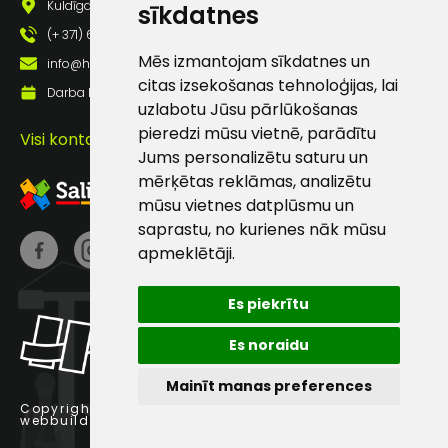
Kuldīgas iela 69a, Saldus, Saldus nov., LV - 3801
sīkdatnes
(+ 371) 63 881 186
Mēs izmantojam sīkdatnes un
info@hards.lv
Sūtīt ziņojumu
citas izsekošanas tehnoloģijas, lai
Darba laiks: Darbadienās: 8:00 - 17:00
uzlabotu Jūsu pārlūkošanas
Klientu
pieredzi mūsu vietnē, parādītu
Visi kontakti
Jums personalizētu saturu un
atbalsts
mērķētas reklāmas, analizētu
mūsu vietnes datplūsmu un
saprastu, no kurienes nāk mūsu
Darbdienās:
apmeklētāji.
8:00 – 17:00
(+371) 63 881
Es piekrītu
186
Es noraidu
info@hards.lv
Mainīt manas preferences
Copyright © 2025 Hards SIA.
webbuilding.lv
interneta veikalu izstrāde