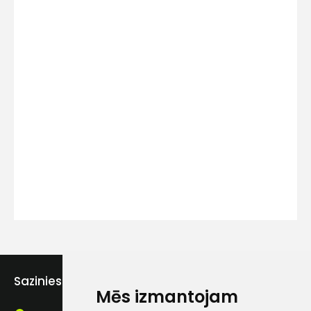
Kontakttālrunis
Ziņojums
Piekrītu SIA Hards interne
lietošanas noteikumiem
Sazinies ar mums
Piekrītu saņemt jaunumu
Mēs izmantojam
pastā