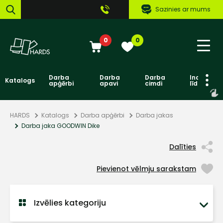
Sazinies ar mums
0
0
Darba
Darba
Darba
Individuāl
Katalogs
apģērbi
apavi
cimdi
līdzekļi
HARDS
Katalogs
Darba apģērbi
Darba jakas
Darba jaka GOODWIN Dike
Dalīties
Pievienot vēlmju sarakstam
Izvēlies kategoriju