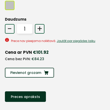
+
Daudzums
-
+
Sazinies
Prece nav pieejama noliktavā.
Jautāt par piegādes laiku
ar
Cena ar PVN
€
101.92
Cena bez PVN:
€
84.23
mums!
Atbildēsim
Pievienot grozam
pēc
iespējas
ātrāk
Vārds
Preces apraksts