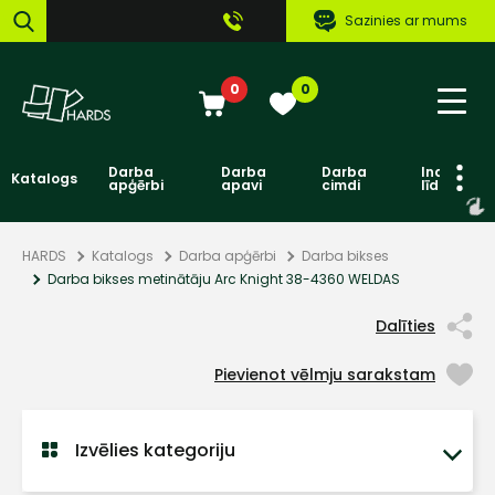
Sazinies ar mums
0
0
Darba
Darba
Darba
Individuāl
Katalogs
apģērbi
apavi
cimdi
līdzekļi
HARDS
Katalogs
Darba apģērbi
Darba bikses
Darba bikses metinātāju Arc Knight 38-4360 WELDAS
Dalīties
Pievienot vēlmju sarakstam
Izvēlies kategoriju