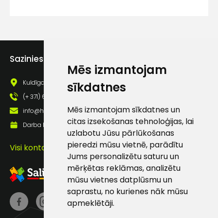
lietošanas noteikumiem
Piekrītu saņemt jaunumu
pastā
Sazinies ar mums
Mēs izmantojam
Sūtīt ziņojumu
Kuldīgas iela 69a, Saldus, Saldus nov., LV - 3801
sīkdatnes
(+ 371) 63 881 186
Klientu
Mēs izmantojam sīkdatnes un
info@hards.lv
citas izsekošanas tehnoloģijas, lai
Darba laiks: Darbadienās: 8:00 - 17:00
atbalsts
uzlabotu Jūsu pārlūkošanas
pieredzi mūsu vietnē, parādītu
Visi kontakti
Darbdienās:
Jums personalizētu saturu un
8:00 – 17:00
mērķētas reklāmas, analizētu
mūsu vietnes datplūsmu un
(+371) 63 881
saprastu, no kurienes nāk mūsu
186
apmeklētāji.
info@hards.lv