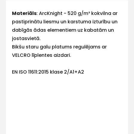
Materiāls
: ArcKnight - 520 g/m² kokvilna ar
E-pasts
pastiprinātu liesmu un karstuma izturību un
dabīgās ādas elementiem uz kabatām un
jostasvietā.
Bikšu staru galu platums regulējams ar
Kontakttālrunis
VELCRO līplentes aizdari.
EN ISO 11611:2015 klase 2/A1+A2
Ziņojums
Piekrītu SIA Hards interne