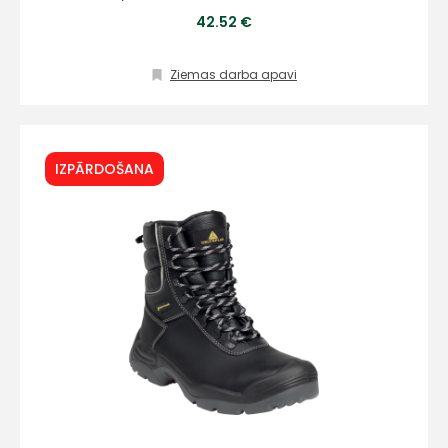
info@hards.lv
42.52 €
Ziemas darba apavi
IZPĀRDOŠANA