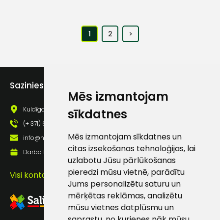
1
2
>
Sazinies ar mums
Mēs izmantojam
Kuldīgas iela 69a, Saldus, Saldus nov., LV - 3801
sīkdatnes
(+ 371) 63 881 186
Mēs izmantojam sīkdatnes un
info@hards.lv
citas izsekošanas tehnoloģijas, lai
Darba laiks: Darbadienās: 8:00 - 17:00
uzlabotu Jūsu pārlūkošanas
pieredzi mūsu vietnē, parādītu
Visi kontakti
Jums personalizētu saturu un
mērķētas reklāmas, analizētu
mūsu vietnes datplūsmu un
saprastu, no kurienes nāk mūsu