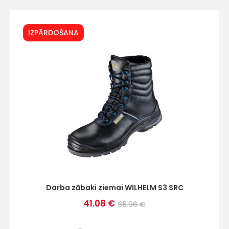
IZPĀRDOŠANA
+
Sazinies
ar
mums!
Atbildēsim
pēc
iespējas
ātrāk
Darba zābaki ziemai WILHELM S3 SRC
41.08 €
65.96 €
Vārds