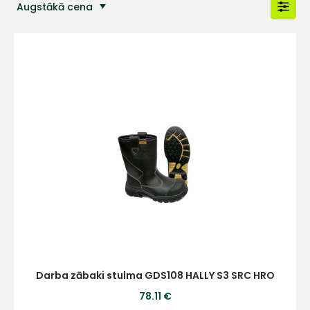
Augstākā cena
Populārākās preces
Darba zābaki stulma GDS108 HALLY S3 SRC HRO
78.11 €