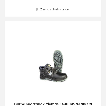
Piekrītu SIA Hards interne
Ziemas darba apavi
lietošanas noteikumiem
Piekrītu saņemt jaunumu
pastā
Sūtīt ziņojumu
Klientu
atbalsts
Darbdienās:
8:00 – 17:00
(+371) 63 881
186
Darba šņorzābaki ziemas SA30045 S3 SRC CI