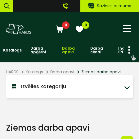
Sazinies ar mums
0
0
Darba
Darba
Darba
Individuāl
Katalogs
apģērbi
apavi
cimdi
līdzekļi
HARDS
Katalogs
Darba apavi
Ziemas darba apavi
Izvēlies kategoriju
Ziemas darba apavi