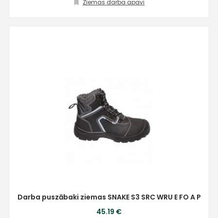
Ziemas darba apavi
E-pasts
Kontakttālrunis
Ziņojums
Darba puszābaki ziemas SNAKE S3 SRC WRU E FO A P
45.19 €