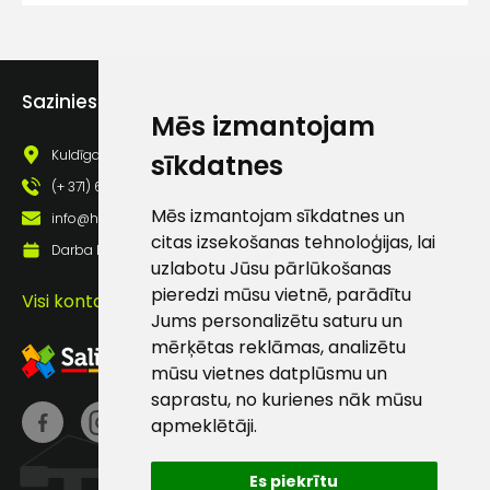
lietošanas noteikumiem
Piekrītu saņemt jaunumu
pastā
Sazinies ar mums
Mēs izmantojam
Sūtīt ziņojumu
Kuldīgas iela 69a, Saldus, Saldus nov., LV - 3801
sīkdatnes
(+ 371) 63 881 186
Klientu
Mēs izmantojam sīkdatnes un
info@hards.lv
citas izsekošanas tehnoloģijas, lai
Darba laiks: Darbadienās: 8:00 - 17:00
uzlabotu Jūsu pārlūkošanas
atbalsts
pieredzi mūsu vietnē, parādītu
Visi kontakti
Jums personalizētu saturu un
Darbdienās:
mērķētas reklāmas, analizētu
8:00 – 17:00
mūsu vietnes datplūsmu un
(+371) 63 881
saprastu, no kurienes nāk mūsu
186
apmeklētāji.
info@hards.lv
Es piekrītu