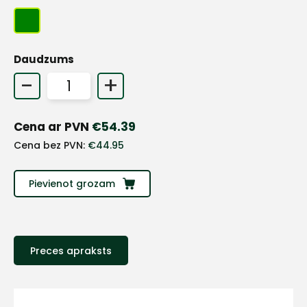
+
Daudzums
-
+
Sazinies
Cena ar PVN
€
54.39
ar
Cena bez PVN:
€
44.95
mums!
Pievienot grozam
Atbildēsim
pēc
iespējas
ātrāk
Preces apraksts
Vārds