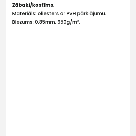
Zābaki/kostīms.
E-pasts
Materiāls: oliesters ar PVH pārklājumu.
Biezums: 0,85mm, 650g/m².
Kontakttālrunis
Ziņojums
Piekrītu SIA Hards interne