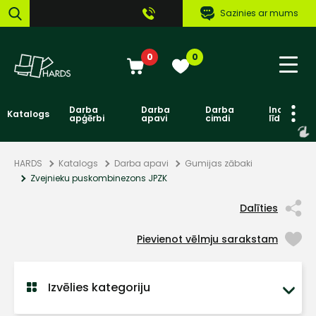
Sazinies ar mums
0
0
Darba
Darba
Darba
Individuāl
Katalogs
apģērbi
apavi
cimdi
līdzekļi
HARDS
Katalogs
Darba apavi
Gumijas zābaki
Zvejnieku puskombinezons JPZK
Dalīties
Pievienot vēlmju sarakstam
Izvēlies kategoriju