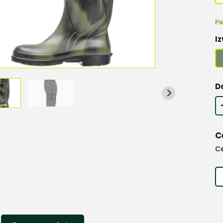
Pi
Iz
D
C
C