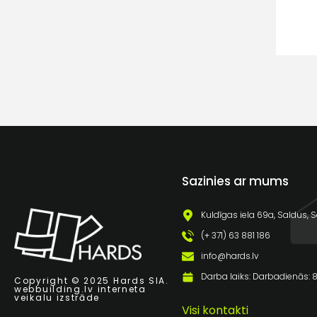
Sazinies ar mums
Kuldīgas iela 69a, Saldus, S
(+ 371) 63 881 186
info@hards.lv
Darba laiks: Darbadienās: 8:
Copyright © 2025 Hards SIA.
webbuilding.lv
interneta
veikalu izstrāde
Visi kontakti