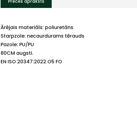
Preces apraksts
Ārējais materiāls: poliuretāns
+
Starpzole: necaurdurams tērauds
Pazole: PU/PU
80CM augsti.
EN ISO 20347:2022 O5 FO
Sazinies
ar
mums!
Atbildēsim
pēc