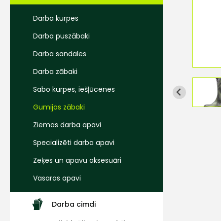
Darba kurpes
Darba puszābaki
Darba sandales
Darba zābaki
Sabo kurpes, iešļūcenes
Gumijas zābaki
Ziemas darba apavi
Specializēti darba apavi
Zeķes un apavu aksesuāri
Vasaras apavi
Darba cimdi