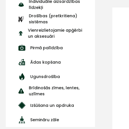
Individuālie aizsardzības
līdzekļi
Drošības (pretkritiena)
sistēmas
Vienreizlietojamie apģērbi
un aksesuāri
Pirmā palīdzība
Ādas kopšana
Ugunsdrošība
Brīdinošās zīmes, lentes,
uzlīmes
Izšūšana un apdruka
Semināru zāle