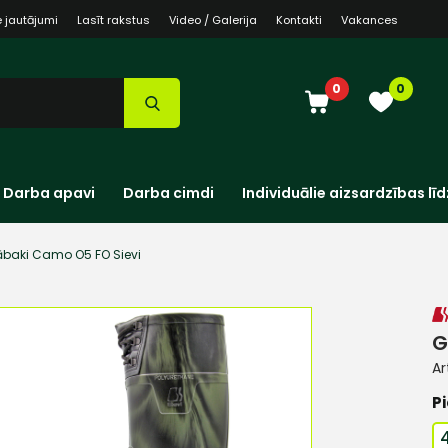
e jautājumi
Lasīt rakstus
Video / Galerija
Kontakti
Vakances
0
0
Darba apavi
Darba cimdi
Individuālie aizsardzības līd
ābaki Camo O5 FO Sievi
G
Ar
Pi