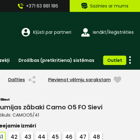
+371 63 881 186
Sazinies ar mums
Kļūsti par partneri
Ienākt/Reģistrēties
zekļi
Drošības (pretkritiena) sistēmas
Outlet
Vienreizlietojamie apģērbi un aksesuāri
Brīdinošās zīmes, lentes, uzlīmes
Dalīties
Pievienot vēlmju sarakstam
umijas zābaki Camo O5 FO Sievi
tikuls:
CAMOO5/41
eejamie izmēri
41
42
43
44
45
46
47
48