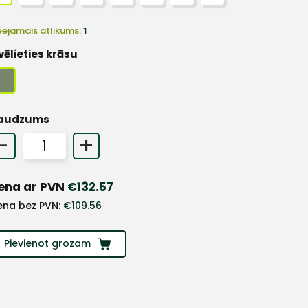
eejamais atlikums:
1
vēlieties krāsu
audzums
-
+
ena ar PVN
€
132.57
ena bez PVN:
€
109.56
Pievienot grozam