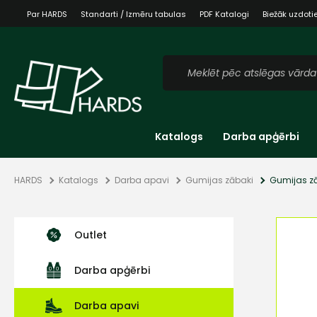
Par HARDS
Standarti / Izmēru tabulas
PDF Katalogi
Biežāk uzdoti
Katalogs
Darba apģērbi
HARDS
Katalogs
Darba apavi
Gumijas zābaki
Gumijas z
Outlet
Darba apģērbi
Darba apavi