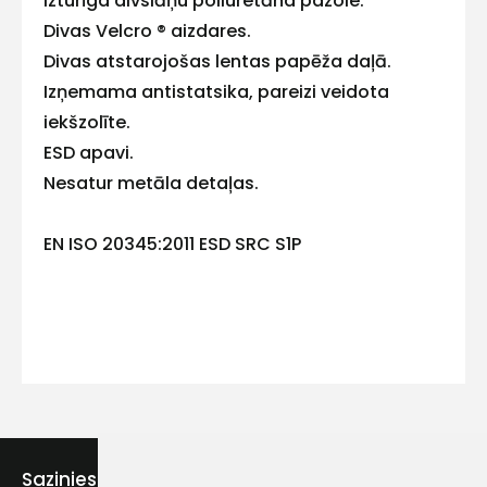
izturīga divslāņu poliuretāna pazole.
Divas Velcro ® aizdares.
Divas atstarojošas lentas papēža daļā.
Izņemama antistatsika, pareizi veidota
Kontakttālrunis
iekšzolīte.
ESD apavi.
Nesatur metāla detaļas.
Ziņojums
EN ISO 20345:2011 ESD SRC S1P
Piekrītu SIA Hards interne
lietošanas noteikumiem
Piekrītu saņemt jaunumu
Sazinies ar mums