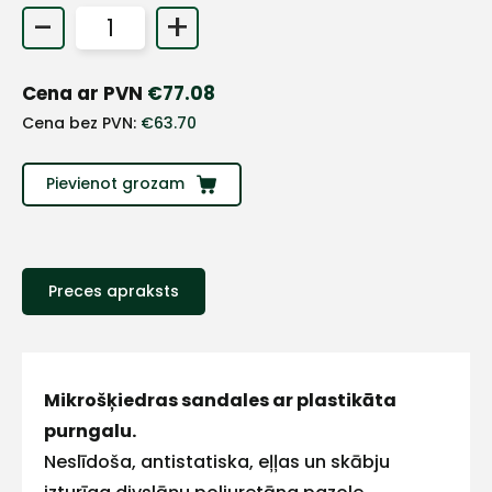
-
+
+
Cena ar PVN
€
77.08
Sazinies
Cena bez PVN:
€
63.70
ar
Pievienot grozam
mums!
Atbildēsim
pēc
iespējas
Preces apraksts
ātrāk
Vārds
Mikrošķiedras sandales ar plastikāta
purngalu.
Neslīdoša, antistatiska, eļļas un skābju
E-pasts