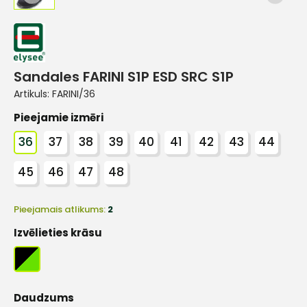
Sandales FARINI S1P ESD SRC S1P
Artikuls:
FARINI/36
Pieejamie izmēri
36
37
38
39
40
41
42
43
44
45
46
47
48
Pieejamais atlikums:
2
Izvēlieties krāsu
Daudzums