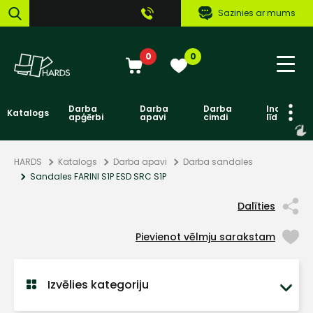
Sazinies ar mums
0
0
Darba
Darba
Darba
Individuāl
Katalogs
apģērbi
apavi
cimdi
līdzekļi
HARDS
Katalogs
Darba apavi
Darba sandales
Sandales FARINI S1P ESD SRC S1P
Dalīties
Pievienot vēlmju sarakstam
Izvēlies kategoriju