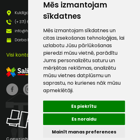
Mēs izmantojam
pastā
Kuldīgas iela 69a, Saldus, Saldus nov., LV - 3801
sīkdatnes
(+ 371) 63 881 186
Sūtīt ziņojumu
Mēs izmantojam sīkdatnes un
info@hards.lv
citas izsekošanas tehnoloģijas, lai
Darba laiks: Darbadienās: 8:00 - 17:00
uzlabotu Jūsu pārlūkošanas
Klientu
pieredzi mūsu vietnē, parādītu
Visi kontakti
Jums personalizētu saturu un
atbalsts
mērķētas reklāmas, analizētu
mūsu vietnes datplūsmu un
Darbdienās:
saprastu, no kurienes nāk mūsu
8:00 – 17:00
apmeklētāji.
(+371) 63 881
186
Es piekrītu
info@hards.lv
Es noraidu
Mainīt manas preferences
Copyright © 2025 Hards SIA.