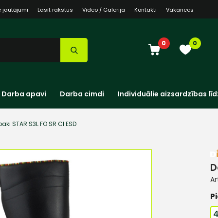
e jautājumi
Lasīt rakstus
Video / Galerija
Kontakti
Vakances
0
0
Darba apavi
Darba cimdi
Individuālie aizsardzības līd
aki STAR S3L FO SR CI ESD
D
Ar
Pi