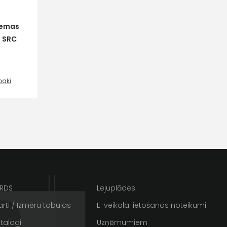
iemas
 SRC
baki
ta veikala
un
privātuma politikai
s un īpašos piedāvājumus e-
ARDS
Lejuplādes
rti / Izmēru tabulas
E-veikala lietošanas noteikumi
talogi
Uzņēmumiem