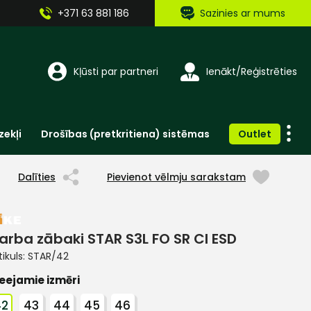
+371 63 881 186
Sazinies ar mums
Kļūsti par partneri
Ienākt/Reģistrēties
zekļi
Drošības (pretkritiena) sistēmas
Outlet
Vienreizlietojamie apģērbi un aksesuāri
Brīdinošās zīmes, lentes, uzlīmes
Dalīties
Pievienot vēlmju sarakstam
arba zābaki STAR S3L FO SR CI ESD
tikuls:
STAR/42
eejamie izmēri
42
43
44
45
46