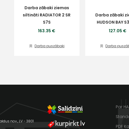
Ziņojums
Darba zābaki ziemas
siltināti RADIATOR 2 SR
Darba zābaki z
Klientu
S7S
HUDSON BAY S3
163.35 €
127.05 €
atbalsts
Darba puszābaki
Darba puszā
Piekrītu SIA Hards interne
lietošanas noteikumiem
Darbdienās:
Piekrītu saņemt jaunumu
8:00 – 17:00
pastā
(+371) 63 881
186
Sūtīt ziņojumu
info@hards.lv
Par H
Standa
aldus nov., LV - 3801
PDF Ka