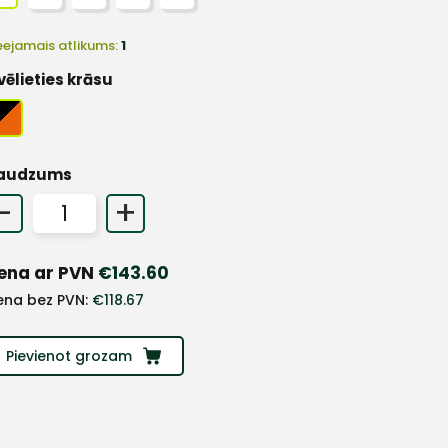
eejamais atlikums:
1
vēlieties krāsu
audzums
-
+
ena ar PVN
€
143.60
ena bez PVN:
€
118.67
Pievienot grozam