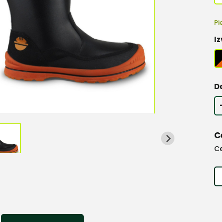
Pi
Iz
D
C
C