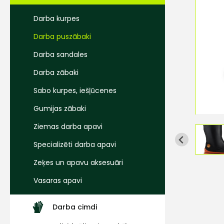
Darba kurpes
Darba puszābaki
Darba sandales
Darba zābaki
Sabo kurpes, iešļūcenes
Gumijas zābaki
Ziemas darba apavi
Specializēti darba apavi
Zeķes un apavu aksesuāri
Vasaras apavi
Darba cimdi