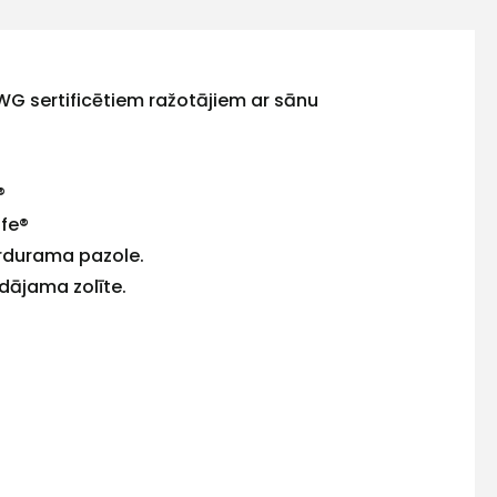
LWG sertificētiem ražotājiem ar sānu
®
ife®
rdurama pazole.
dājama zolīte.