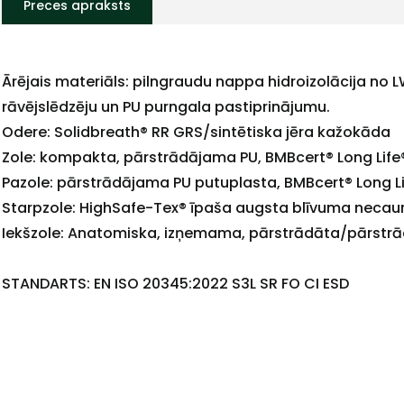
Preces apraksts
Ārējais materiāls: pilngraudu nappa hidroizolācija no 
rāvējslēdzēju un PU purngala pastiprinājumu.
Odere: Solidbreath® RR GRS/sintētiska jēra kažokāda
Zole: kompakta, pārstrādājama PU, BMBcert® Long Life
Pazole: pārstrādājama PU putuplasta, BMBcert® Long L
Starpzole: HighSafe-Tex® īpaša augsta blīvuma necau
Iekšzole: Anatomiska, izņemama, pārstrādāta/pārstrā
STANDARTS: EN ISO 20345:2022 S3L SR FO CI ESD
+