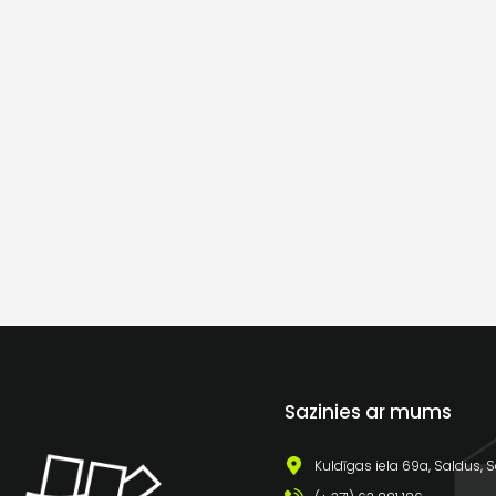
Sazinies ar mums
Kuldīgas iela 69a, Saldus, S