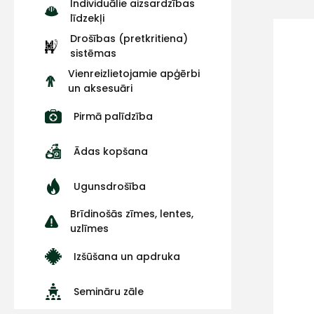
Individuālie aizsardzības
līdzekļi
Drošības (pretkritiena)
sistēmas
Vienreizlietojamie apģērbi
un aksesuāri
Pirmā palīdzība
Ādas kopšana
Ugunsdrošība
Brīdinošās zīmes, lentes,
uzlīmes
Izšūšana un apdruka
Semināru zāle