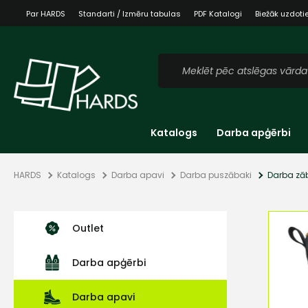
Par HARDS
Standarti / Izmēru tabulas
PDF Katalogi
Biežāk uzdoti
Katalogs
Darba apģērbi
HARDS
Katalogs
Darba apavi
Darba puszābaki
Darba zāb
Outlet
Darba apģērbi
Darba apavi