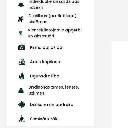
Individuālie aizsardzības
līdzekļi
Drošības (pretkritiena)
sistēmas
Vienreizlietojamie apģērbi
un aksesuāri
Pirmā palīdzība
Ādas kopšana
Ugunsdrošība
Brīdinošās zīmes, lentes,
uzlīmes
Izšūšana un apdruka
Semināru zāle