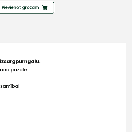
Pievienot grozam
aizsargpurngalu.
etāna pazole.
dzamībai.