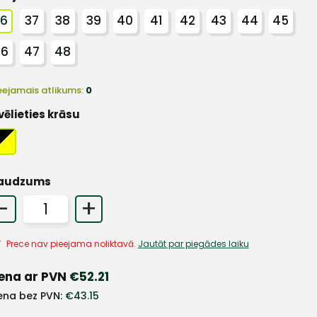
36
37
38
39
40
41
42
43
44
45
46
47
48
eejamais atlikums:
0
vēlieties krāsu
audzums
-
+
Prece nav pieejama noliktavā.
Jautāt par piegādes laiku
ena ar PVN
€
52.21
ena bez PVN:
€
43.15