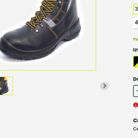
Pi
Iz
D
C
C