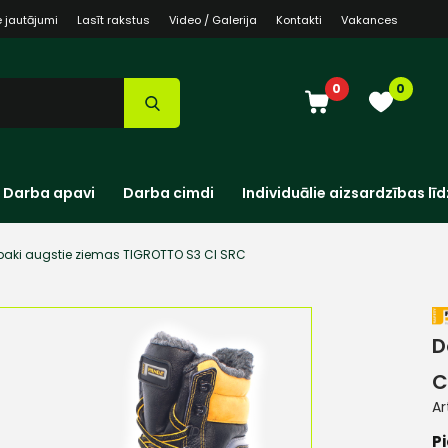
e jautājumi
Lasīt rakstus
Video / Galerija
Kontakti
Vakances
0
0
Darba apavi
Darba cimdi
Individuālie aizsardzības līd
baki augstie ziemas TIGROTTO S3 CI SRC
D
C
Ar
Pi