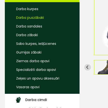
Darba kurpes
Darba puszābaki
Darba sandales
Darba zābaki
Sabo kurpes, iešļūcenes
Gumijas zābaki
Ziemas darba apavi
Specializēti darba apavi
Zeķes un apavu aksesuāri
Vasaras apavi
Darba cimdi