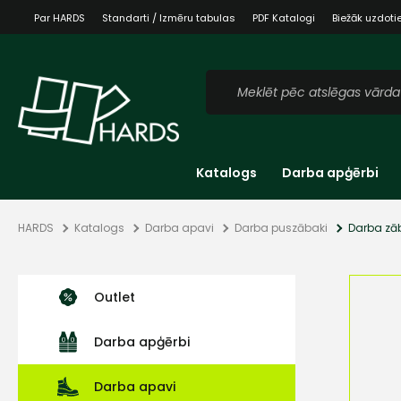
Par HARDS
Standarti / Izmēru tabulas
PDF Katalogi
Biežāk uzdoti
Katalogs
Darba apģērbi
HARDS
Katalogs
Darba apavi
Darba puszābaki
Darba zā
Outlet
Darba apģērbi
Darba apavi