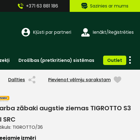
+371 63 881 186
Sazinies ar mums
Kļūsti par partneri
Ienākt/Reģistrēties
zekļi
Drošības (pretkritiena) sistēmas
Outlet
Vienreizlietojamie apģērbi un aksesuāri
Brīdinošās zīmes, lentes, uzlīmes
Dalīties
Pievienot vēlmju sarakstam
arba zābaki augstie ziemas TIGROTTO S3
I SRC
tikuls:
TIGROTTO/36
eejamie izmēri