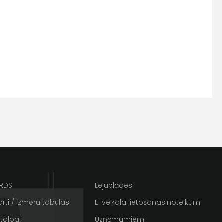
s
Kontakttālrunis
ARDS
Lejuplādes
rti / Izmēru tabulas
E-veikala lietošanas noteikumi
ta veikala
talogi
Uzņēmumiem