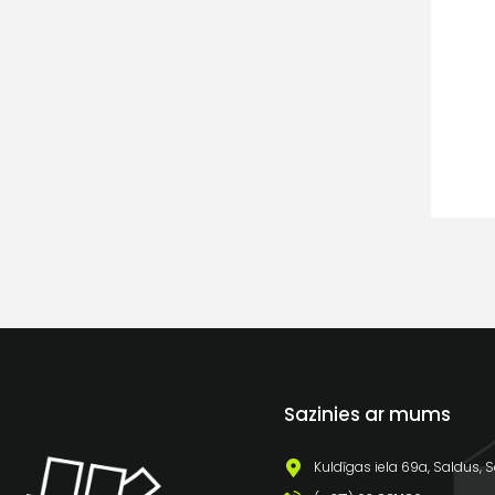
Sazinies ar mums
Kuldīgas iela 69a, Saldus, S