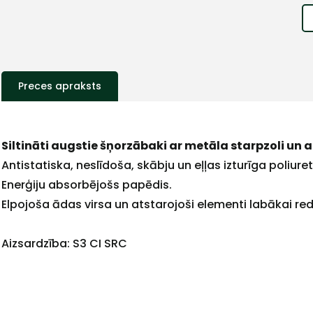
Preces apraksts
+
Siltināti augstie šņorzābaki ar metāla starpzoli un 
Antistatiska, neslīdoša, skābju un eļļas izturīga poliur
Enerģiju absorbējošs papēdis.
Sazinies
Elpojoša ādas virsa un atstarojoši elementi labākai re
Aizsardzība: S3 CI SRC
ar
mums!