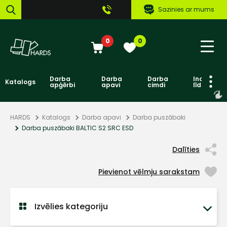
Sazinies ar mums
0
0
Darba
Darba
Darba
Individuāl
Katalogs
apģērbi
apavi
cimdi
līdzekļi
HARDS
Katalogs
Darba apavi
Darba puszābaki
Darba puszābaki BALTIC S2 SRC ESD
Dalīties
Pievienot vēlmju sarakstam
Izvēlies kategoriju