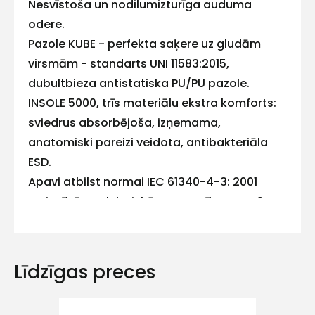
Nesvīstoša un nodilumizturīga auduma
mums!
odere.
Atbildēsim
Pazole KUBE - perfekta saķere uz gludām
pēc
iespējas
virsmām - standarts UNI 11583:2015,
ātrāk
dubultbieza antistatiska PU/PU pazole.
Vārds
INSOLE 5000, trīs materiālu ekstra komforts:
sviedrus absorbējoša, izņemama,
anatomiski pareizi veidota, antibakteriāla
ESD.
E-pasts
Apavi atbilst normai IEC 61340-4-3: 2001
attiecībā uz elektriskās pretestības ESD 3.
klasi. Apavu svars gr. 505. Īpaši ieteicami
darbam pārtikas ražošanas, veselības
Kontakttālrunis
aprūpes, viesmīlības, restorānu nozarēs.
Līdzīgas preces
Atbilstība: CE UNI EN ISO 20345:2012 S2 SRC