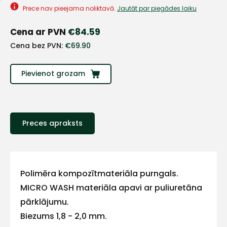
Prece nav pieejama noliktavā.
Jautāt par piegādes laiku
Cena ar PVN
€
84.59
Cena bez PVN:
€
69.90
Pievienot grozam
Preces apraksts
+
Polimēra kompozītmateriāla purngals.
Sazinies
MICRO WASH materiāla apavi ar puliuretāna
pārklājumu.
ar
Biezums 1,8 - 2,0 mm.