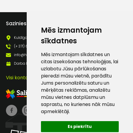
atbalsts
Darbdienās:
Sazinies ar mums
8:00 – 17:00
Mēs izmantojam
Kuldīgas iela 69a, Saldus, Saldus nov., LV - 3801
(+371) 63 881
sīkdatnes
186
(+ 371) 63 881 186
Mēs izmantojam sīkdatnes un
info@hards.lv
info@hards.lv
citas izsekošanas tehnoloģijas, lai
Darba laiks: Darbadienās: 8:00 - 17:00
uzlabotu Jūsu pārlūkošanas
pieredzi mūsu vietnē, parādītu
Visi kontakti
Jums personalizētu saturu un
mērķētas reklāmas, analizētu
mūsu vietnes datplūsmu un
saprastu, no kurienes nāk mūsu
apmeklētāji.
Es piekrītu