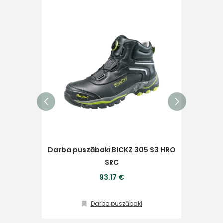
ESD Klase 3
Ziņojums
Piekrītu SIA Hards interne
lietošanas noteikumiem
Piekrītu saņemt jaunumu
pastā
Darba puszābaki BICKZ 305 S3 HRO
Darb
SRC
Sūtīt ziņojumu
93.17 €
Darba puszābaki
Klientu