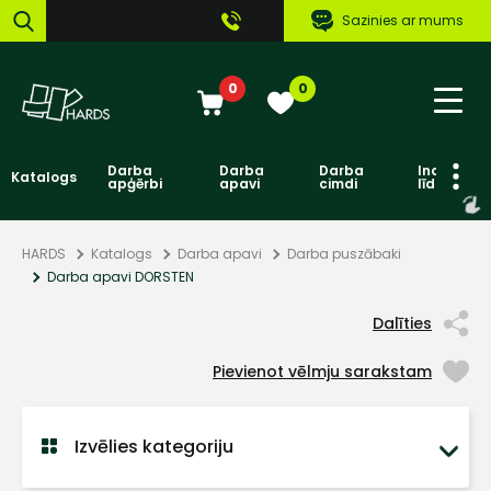
Sazinies ar mums
0
0
Darba
Darba
Darba
Individuāl
Katalogs
apģērbi
apavi
cimdi
līdzekļi
HARDS
Katalogs
Darba apavi
Darba puszābaki
Darba apavi DORSTEN
Dalīties
Pievienot vēlmju sarakstam
Izvēlies kategoriju