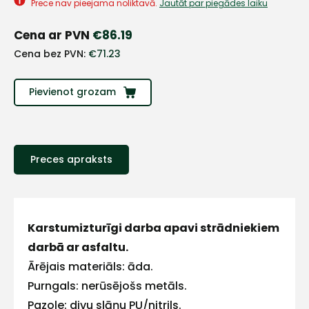
+
Prece nav pieejama noliktavā.
Jautāt par piegādes laiku
Cena ar PVN
€
86.19
Sazinies
Cena bez PVN:
€
71.23
ar
Pievienot grozam
mums!
Atbildēsim
pēc
Preces apraksts
iespējas
ātrāk
Vārds
Karstumizturīgi darba apavi strādniekiem
darbā ar asfaltu.
Ārējais materiāls: āda.
Purngals: nerūsējošs metāls.
E-pasts
Pazole: divu slāņu PU/nitrils.