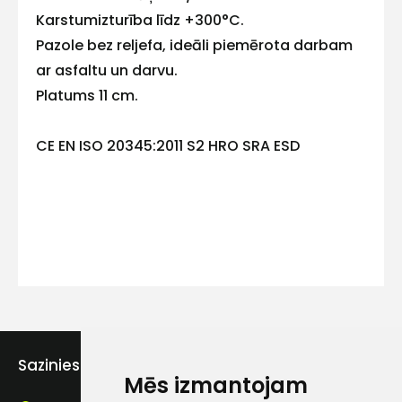
Karstumizturība līdz +300°C.
Pazole bez reljefa, ideāli piemērota darbam
ar asfaltu un darvu.
Kontakttālrunis
Platums 11 cm.
CE EN ISO 20345:2011 S2 HRO SRA ESD
Ziņojums
Piekrītu SIA Hards interne
lietošanas noteikumiem
Sazinies ar mums
Piekrītu saņemt jaunumu
Mēs izmantojam
pastā