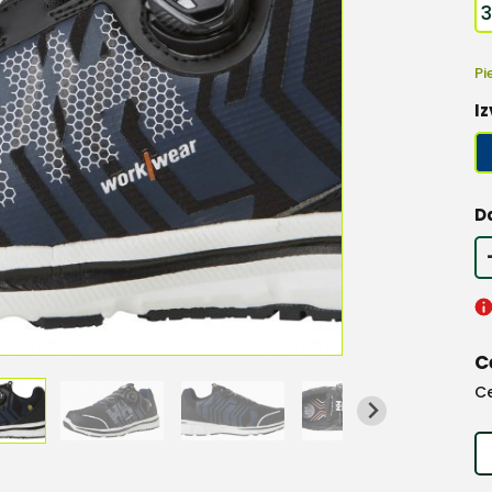
Pi
Iz
D
C
C