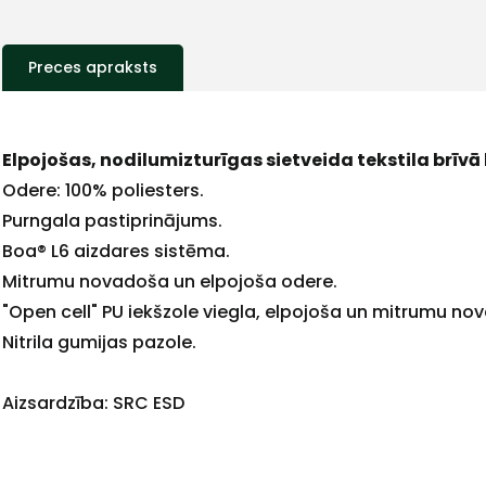
Preces apraksts
+
Elpojošas, nodilumizturīgas sietveida tekstila brīvā 
Odere: 100% poliesters.
Purngala pastiprinājums.
Boa® L6 aizdares sistēma.
Sazinies
Mitrumu novadoša un elpojoša odere.
"Open cell" PU iekšzole viegla, elpojoša un mitrumu no
Nitrila gumijas pazole.
ar
Aizsardzība: SRC ESD
mums!