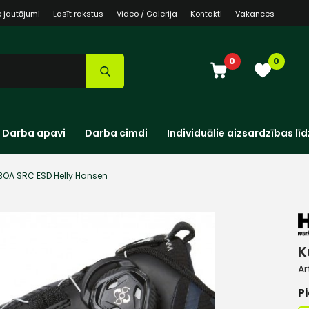
e jautājumi
Lasīt rakstus
Video / Galerija
Kontakti
Vakances
0
0
Darba apavi
Darba cimdi
Individuālie aizsardzības līd
BOA SRC ESD Helly Hansen
K
Ar
Pi