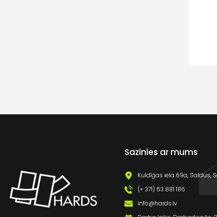
Sazinies ar mums
Kuldīgas iela 69a, Saldus, S
(+ 371) 63 881 186
info@hards.lv