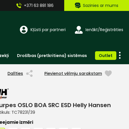
+371 63 881 186
Sazinies ar mums
Kļūsti par partneri
Ienākt/Reģistrēties
zekļi
Drošības (pretkritiena) sistēmas
Outlet
Vienreizlietojamie apģērbi un aksesuāri
Brīdinošās zīmes, lentes, uzlīmes
Dalīties
Pievienot vēlmju sarakstam
urpes OSLO BOA SRC ESD Helly Hansen
tikuls:
TC78231/39
eejamie izmēri