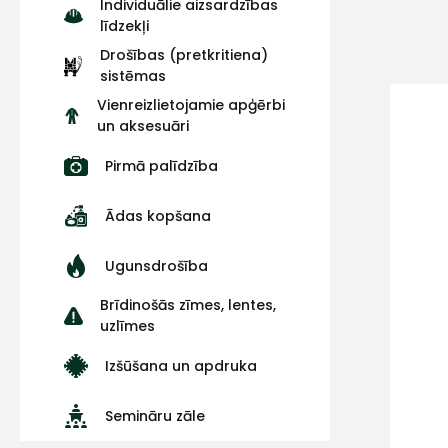
Individuālie aizsardzības
līdzekļi
Drošības (pretkritiena)
sistēmas
Vienreizlietojamie apģērbi
un aksesuāri
Pirmā palīdzība
Ādas kopšana
Ugunsdrošība
Brīdinošās zīmes, lentes,
uzlīmes
Izšūšana un apdruka
Semināru zāle