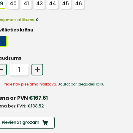
39
40
41
43
44
45
46
eejamais atlikums:
0
vēlieties krāsu
audzums
-
+
Prece nav pieejama noliktavā.
Jautāt par piegādes laiku
ena ar PVN
€
167.61
ena bez PVN:
€
138.52
Pievienot grozam