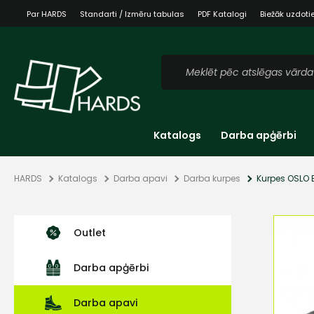
Par HARDS
Standarti / Izmēru tabulas
PDF Katalogi
Biežāk uzdoti
Katalogs
Darba apģērbi
HARDS
Katalogs
Darba apavi
Darba kurpes
Kurpes OSLO 
Outlet
Darba apģērbi
Darba apavi