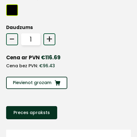
+
Daudzums
-
+
Sazinies
Cena ar PVN
€
116.69
ar
Cena bez PVN:
€
96.43
mums!
Pievienot grozam
Atbildēsim
pēc
iespējas
ātrāk
Preces apraksts
Vārds