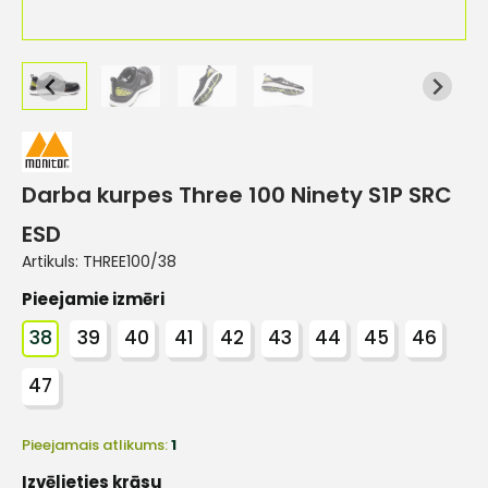
Darba kurpes Three 100 Ninety S1P SRC
ESD
Artikuls:
THREE100/38
Pieejamie izmēri
38
39
40
41
42
43
44
45
46
47
Pieejamais atlikums:
1
Izvēlieties krāsu