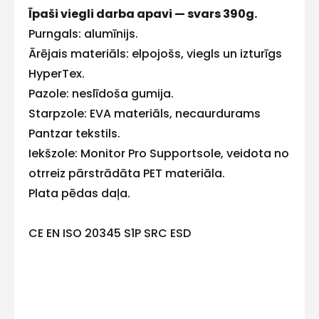
Īpaši viegli darba apavi — svars 390g.
E-pasts
Purngals: alumīnijs.
Ārējais materiāls: elpojošs, viegls un izturīgs
HyperTex.
Pazole: neslīdoša gumija.
Kontakttālrunis
Starpzole: EVA materiāls, necaurdurams
Pantzar tekstils.
Iekšzole: Monitor Pro Supportsole, veidota no
otrreiz pārstrādāta PET materiāla.
Ziņojums
Plata pēdas daļa.
CE EN ISO 20345 S1P SRC ESD
Piekrītu SIA Hards interne