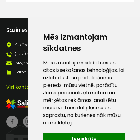
lietošanas noteikumiem
Piekrītu saņemt jaunumu
pastā
Sazinies ar mums
Mēs izmantojam
Sūtīt ziņojumu
Kuldīgas iela 69a, Saldus, Saldus nov., LV - 3801
sīkdatnes
(+ 371) 63 881 186
Klientu
Mēs izmantojam sīkdatnes un
info@hards.lv
citas izsekošanas tehnoloģijas, lai
Darba laiks: Darbadienās: 8:00 - 17:00
atbalsts
uzlabotu Jūsu pārlūkošanas
pieredzi mūsu vietnē, parādītu
Visi kontakti
Jums personalizētu saturu un
Darbdienās:
mērķētas reklāmas, analizētu
8:00 – 17:00
mūsu vietnes datplūsmu un
(+371) 63 881
saprastu, no kurienes nāk mūsu
186
apmeklētāji.
info@hards.lv
Es piekrītu