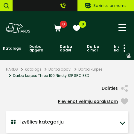
Sazinies ar mums
0
0
Darba
Darba
Darba
Individuāl
Katalogs
apģērbi
apavi
cimdi
līdzekļi
HARDS
Katalogs
Darba apavi
Darba kurpes
Darba kurpes Three 100 Ninety S1P SRC ESD
Dalīties
Pievienot vēlmju sarakstam
Izvēlies kategoriju