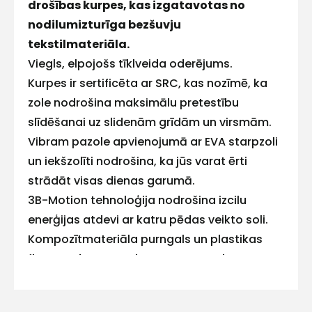
drošības kurpes, kas izgatavotas no
E-pasts
nodilumizturīga bezšuvju
tekstilmateriāla.
Viegls, elpojošs tīklveida oderējums.
Kurpes ir sertificēta ar SRC, kas nozīmē, ka
Kontakttālrunis
zole nodrošina maksimālu pretestību
slīdēšanai uz slidenām grīdām un virsmām.
Vibram pazole apvienojumā ar EVA starpzoli
un iekšzolīti nodrošina, ka jūs varat ērti
Ziņojums
strādāt visas dienas garumā.
3B-Motion tehnoloģija nodrošina izcilu
enerģijas atdevi ar katru pēdas veikto soli.
Kompozītmateriāla purngals un plastikas
flexguard® necaurdurama starpzole.
TPU purngala uzlējums nodrošina, ka Fit
Piekrītu SIA Hards interne
apavi tiek mazāk bojāti darba laikā.
lietošanas noteikumiem