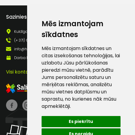
Bez metāla detaļām.
Piekrītu saņemt jaunumu
pastā
Sazinies ar mums
Atbilstība: CE EN ISO 20345:2011 S1P SRC
Mēs izmantojam
Kuldīgas iela 69a, Saldus, Saldus nov., LV - 3801
sīkdatnes
Sūtīt ziņojumu
(+ 371) 63 881 186
Mēs izmantojam sīkdatnes un
info@hards.lv
Klientu
citas izsekošanas tehnoloģijas, lai
Darba laiks: Darbadienās: 8:00 - 17:00
uzlabotu Jūsu pārlūkošanas
atbalsts
pieredzi mūsu vietnē, parādītu
Visi kontakti
Jums personalizētu saturu un
mērķētas reklāmas, analizētu
Darbdienās:
mūsu vietnes datplūsmu un
8:00 – 17:00
saprastu, no kurienes nāk mūsu
(+371) 63 881
apmeklētāji.
186
info@hards.lv
Es piekrītu
Es noraidu