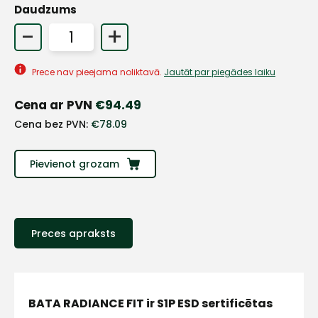
Daudzums
-
+
+
Prece nav pieejama noliktavā.
Jautāt par piegādes laiku
Sazinies
Cena ar PVN
€
94.49
ar
Cena bez PVN:
€
78.09
mums!
Pievienot grozam
Atbildēsim
pēc
iespējas
ātrāk
Preces apraksts
Vārds
BATA RADIANCE FIT ir S1P ESD sertificētas