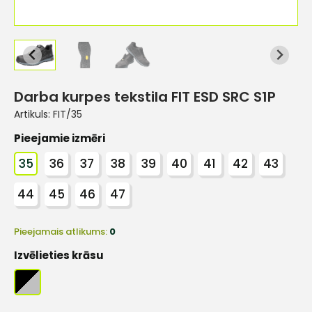
Darba kurpes tekstila FIT ESD SRC S1P
Artikuls:
FIT/35
Pieejamie izmēri
35
36
37
38
39
40
41
42
43
44
45
46
47
Pieejamais atlikums:
0
Izvēlieties krāsu