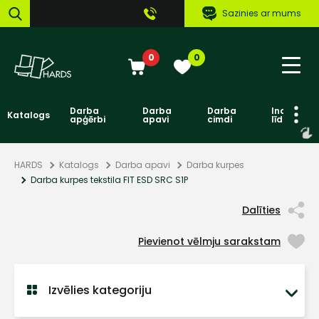
Sazinies ar mums
0
0
Darba
Darba
Darba
Individuāl
Katalogs
apģērbi
apavi
cimdi
līdzekļi
HARDS
Katalogs
Darba apavi
Darba kurpes
Darba kurpes tekstila FIT ESD SRC S1P
Dalīties
Pievienot vēlmju sarakstam
Izvēlies kategoriju