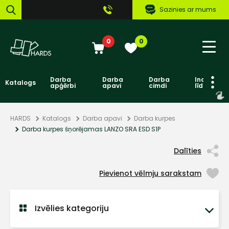
Sazinies ar mums
0
0
Darba
Darba
Darba
Individuāl
Katalogs
apģērbi
apavi
cimdi
līdzekļi
HARDS
Katalogs
Darba apavi
Darba kurpes
Darba kurpes šņorējamas LANZO SRA ESD S1P
Dalīties
Pievienot vēlmju sarakstam
Izvēlies kategoriju