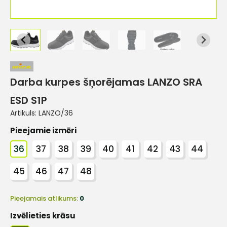
Darba kurpes šņorējamas LANZO SRA
ESD S1P
Artikuls:
LANZO/36
Pieejamie izmēri
36
37
38
39
40
41
42
43
44
45
46
47
48
Pieejamais atlikums:
0
Izvēlieties krāsu