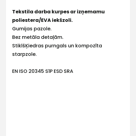
Tekstila darba kurpes ar izņemamu
E-pasts
poliestera/EVA iekšzoli.
Gumijas pazole.
Bez metāla detaļām.
StiklšĶiedras purngals un kompozīta
Kontakttālrunis
starpzole.
EN ISO 20345 S1P ESD SRA
Ziņojums
Piekrītu SIA Hards interne