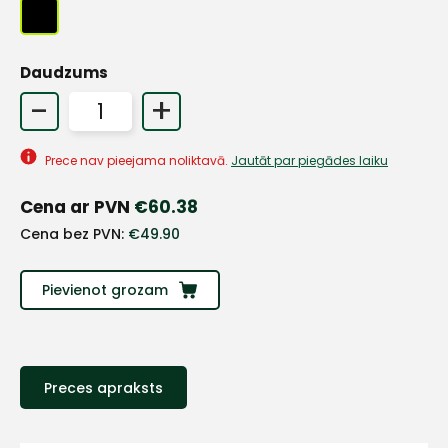
Daudzums
+
-
+
Sazinies
Prece nav pieejama noliktavā.
Jautāt par piegādes laiku
ar
Cena ar PVN
€
60.38
Cena bez PVN:
€
49.90
mums!
Atbildēsim
Pievienot grozam
pēc
iespējas
ātrāk
Vārds
Preces apraksts