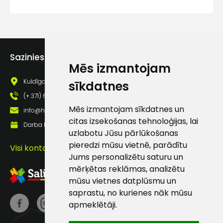
lietošanas noteikumiem
Piekrītu saņemt jaunumu
pastā
Sazinies ar mums
Mēs izmantojam
Sūtīt ziņojumu
Kuldīgas iela 69a, Saldus, Saldus nov., LV - 3801
sīkdatnes
(+ 371) 63 881 186
Klientu
Mēs izmantojam sīkdatnes un
info@hards.lv
citas izsekošanas tehnoloģijas, lai
Darba laiks: Darbadienās: 8:00 - 17:00
atbalsts
uzlabotu Jūsu pārlūkošanas
pieredzi mūsu vietnē, parādītu
Visi kontakti
Jums personalizētu saturu un
Darbdienās:
8:00 – 17:00
mērķētas reklāmas, analizētu
mūsu vietnes datplūsmu un
(+371) 63 881
saprastu, no kurienes nāk mūsu
186
apmeklētāji.
info@hards.lv