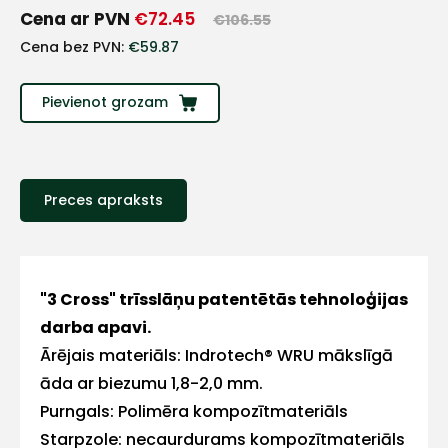
+
Cena ar PVN
€
72.45
€
106.55
Cena bez PVN:
€
59.87
Sazinies
Pievienot grozam
ar
mums!
Atbildēsim
Preces apraksts
pēc
iespējas
ātrāk
Vārds
"3 Cross" trīsslāņu patentētās tehnoloģijas
darba apavi.
Ārējais materiāls: Indrotech® WRU mākslīgā
āda ar biezumu 1,8-2,0 mm.
E-pasts
Purngals: Polimēra kompozītmateriāls
Starpzole: necaurdurams kompozītmateriāls