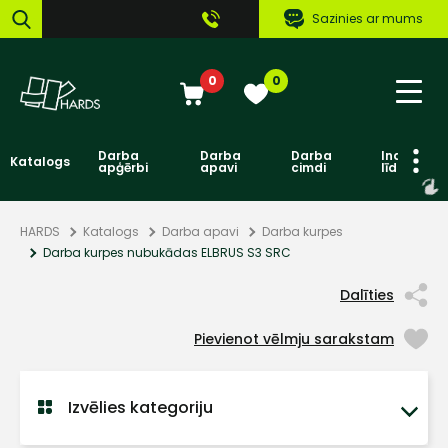
Sazinies ar mums
0
0
Darba
Darba
Darba
Individuāl
Katalogs
apģērbi
apavi
cimdi
līdzekļi
HARDS
Katalogs
Darba apavi
Darba kurpes
Darba kurpes nubukādas ELBRUS S3 SRC
Dalīties
Pievienot vēlmju sarakstam
Izvēlies kategoriju