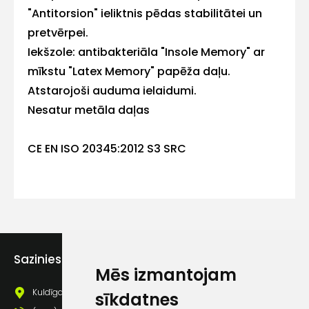
"Antitorsion" ieliktnis pēdas stabilitātei un
pretvērpei.
Kontakttālrunis
Iekšzole: antibakteriāla "Insole Memory" ar
mīkstu "Latex Memory" papēža daļu.
Atstarojoši auduma ielaidumi.
Nesatur metāla daļas
Ziņojums
CE EN ISO 20345:2012 S3 SRC
Piekrītu SIA Hards interne
lietošanas noteikumiem
Sazinies ar mums
Mēs izmantojam
Piekrītu saņemt jaunumu
Kuldīgas iela 69a, Saldus, Saldus nov., LV - 3801
pastā
sīkdatnes