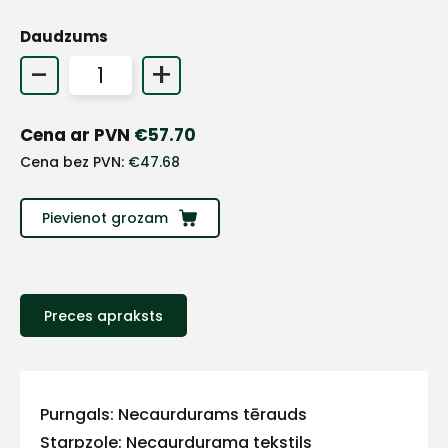
Daudzums
+
-
+
Sazinies
Cena ar PVN
€
57.70
ar
Cena bez PVN:
€
47.68
mums!
Pievienot grozam
Atbildēsim
pēc
iespējas
ātrāk
Preces apraksts
Vārds
Purngals: Necaurdurams tērauds
Starpzole: Necaurdurama tekstils