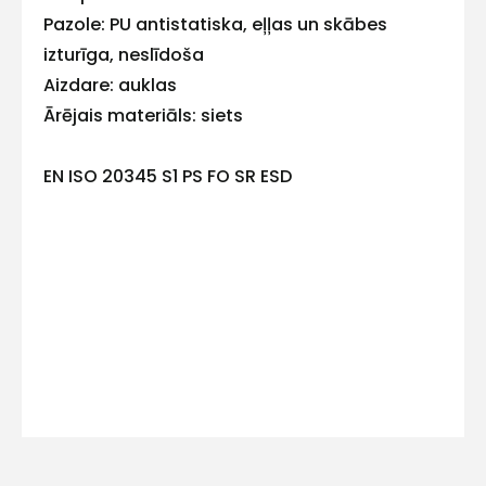
E-pasts
Pazole: PU antistatiska, eļļas un skābes
izturīga, neslīdoša
Aizdare: auklas
Ārējais materiāls: siets
Kontakttālrunis
EN ISO 20345 S1 PS FO SR ESD
Ziņojums
Piekrītu SIA Hards interne
lietošanas noteikumiem