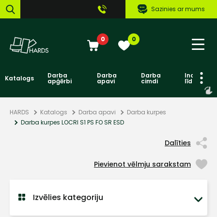
Sazinies ar mums
0
0
Darba
Darba
Darba
Individuāl
Katalogs
apģērbi
apavi
cimdi
līdzekļi
HARDS
Katalogs
Darba apavi
Darba kurpes
Darba kurpes LOCRI S1 PS FO SR ESD
Dalīties
Pievienot vēlmju sarakstam
Izvēlies kategoriju