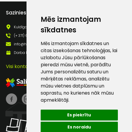
Piekrītu saņemt jaunumu
pastā
Sazinies ar mums
Mēs izmantojam
Kuldīgas iela 69a, Saldus, Saldus nov., LV - 3801
sīkdatnes
Sūtīt ziņojumu
(+ 371) 63 881 186
Mēs izmantojam sīkdatnes un
info@hards.lv
Klientu
citas izsekošanas tehnoloģijas, lai
Darba laiks: Darbadienās: 8:00 - 17:00
uzlabotu Jūsu pārlūkošanas
pieredzi mūsu vietnē, parādītu
atbalsts
Visi kontakti
Jums personalizētu saturu un
mērķētas reklāmas, analizētu
Darbdienās:
mūsu vietnes datplūsmu un
8:00 – 17:00
saprastu, no kurienes nāk mūsu
(+371) 63 881
apmeklētāji.
186
Es piekrītu
info@hards.lv
Es noraidu