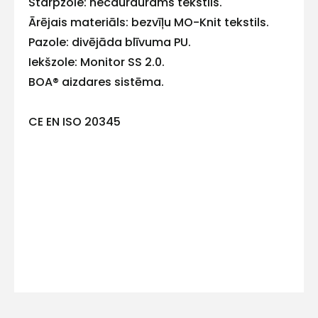
Starpzole: necaurdurams tekstils.
E-pasts
Ārējais materiāls: bezvīļu MO-Knit tekstils.
Pazole: divējāda blīvuma PU.
Iekšzole: Monitor SS 2.0.
BOA® aizdares sistēma.
Kontakttālrunis
CE EN ISO 20345
Ziņojums
Piekrītu SIA Hards interne
lietošanas noteikumiem