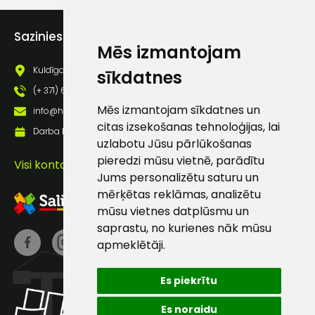
Piekrītu saņemt jaunumu
pastā
Sazinies ar mums
Mēs izmantojam
Kuldīgas iela 69a, Saldus, Saldus nov., LV - 3801
sīkdatnes
Sūtīt ziņojumu
(+ 371) 63 881 186
Mēs izmantojam sīkdatnes un
info@hards.lv
Klientu
citas izsekošanas tehnoloģijas, lai
Darba laiks: Darbadienās: 8:00 - 17:00
uzlabotu Jūsu pārlūkošanas
atbalsts
pieredzi mūsu vietnē, parādītu
Visi kontakti
Jums personalizētu saturu un
mērķētas reklāmas, analizētu
Darbdienās:
mūsu vietnes datplūsmu un
8:00 – 17:00
saprastu, no kurienes nāk mūsu
(+371) 63 881
apmeklētāji.
186
Es piekrītu
info@hards.lv
Es noraidu