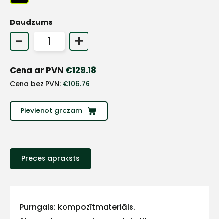
+
Daudzums
-
+
Sazinies
Cena ar PVN
€
129.18
ar
Cena bez PVN:
€
106.76
mums!
Pievienot grozam
Atbildēsim
pēc
iespējas
ātrāk
Preces apraksts
Vārds
Purngals: kompozītmateriāls.