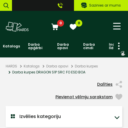
Sazinies ar mums
0
0
Darba
Darba
Darba
Individuāl
Katalogs
apģērbi
apavi
cimdi
līdzekļi
HARDS
Katalogs
Darba apavi
Darba kurpes
Darba kurpes DRAGON S1P SRC FO ESD BOA
Dalīties
Pievienot vēlmju sarakstam
Izvēlies kategoriju