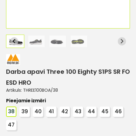
Darba apavi Three 100 Eighty S1PS SR FO
ESD HRO
Artikuls:
THREE100BOA/38
Pieejamie izmēri
38
39
40
41
42
43
44
45
46
47