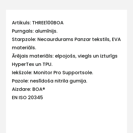
Sazinies
ar
Artikuls: THREE100BOA
mums!
Purngals: alumīnijs.
Starpzole: Necaurdurams Panzar tekstils, EVA
Atbildēsim
pēc
materiāls.
iespējas
ātrāk
Ārējais materiāls: elpojošs, viegls un izturīgs
HyperTex un TPU.
Vārds
Iekšzole: Monitor Pro Supportsole.
Pazole: neslīdoša nitrila gumija.
Aizdare: BOA®
EN ISO 20345
E-pasts