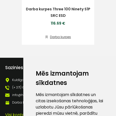
Darba kurpes Three 100 Ninety S1P
Dar
Klientu
SRC ESD
116.69 €
atbalsts
Darba kurpes
Darbdienās:
8:00 – 17:00
(+371) 63 881
186
Sazinies ar mums
Mēs izmantojam
info@hards.lv
Kuldīgas iela 69a, Saldus, Saldus nov., LV - 3801
sīkdatnes
(+ 371) 63 881 186
Mēs izmantojam sīkdatnes un
info@hards.lv
citas izsekošanas tehnoloģijas, lai
Darba laiks: Darbadienās: 8:00 - 17:00
uzlabotu Jūsu pārlūkošanas
pieredzi mūsu vietnē, parādītu
Visi kontakti