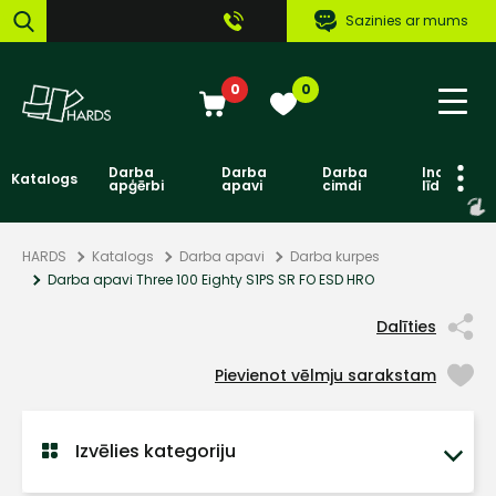
Sazinies ar mums
0
0
Darba
Darba
Darba
Individuāl
Katalogs
apģērbi
apavi
cimdi
līdzekļi
HARDS
Katalogs
Darba apavi
Darba kurpes
Darba apavi Three 100 Eighty S1PS SR FO ESD HRO
Dalīties
Pievienot vēlmju sarakstam
Izvēlies kategoriju