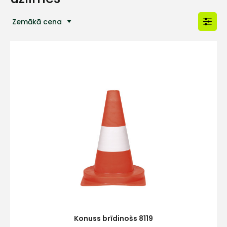
Zemākā cena
Populārākās preces
Konuss brīdinošs 8119