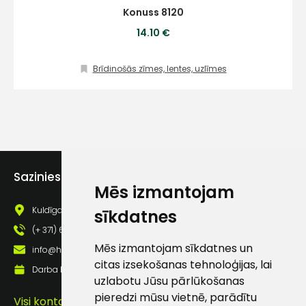
Vārds
Konuss 8120
14.10 €
Brīdinošās zīmes, lentes, uzlīmes
E-pasts
Kontakttālrunis
Sazinies ar mums
Mēs izmantojam
Kuldīgas iela 69a, Saldus, Saldus nov., LV - 3801
sīkdatnes
(+ 371) 63 881 186
Ziņojums
Mēs izmantojam sīkdatnes un
info@hards.lv
citas izsekošanas tehnoloģijas, lai
Darba laiks: Darbadienās: 8:00 - 17:00
uzlabotu Jūsu pārlūkošanas
pieredzi mūsu vietnē, parādītu
Visi kontakti