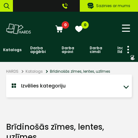
Sazinies ar mums
0
0
Darba
Darba
Darba
Individuāl
Katalogs
apģērbi
apavi
cimdi
līdzekļi
HARDS
Katalogs
Brīdinošās zīmes, lentes, uzlīmes
Izvēlies kategoriju
Brīdinošās zīmes, lentes,
uzlīmes